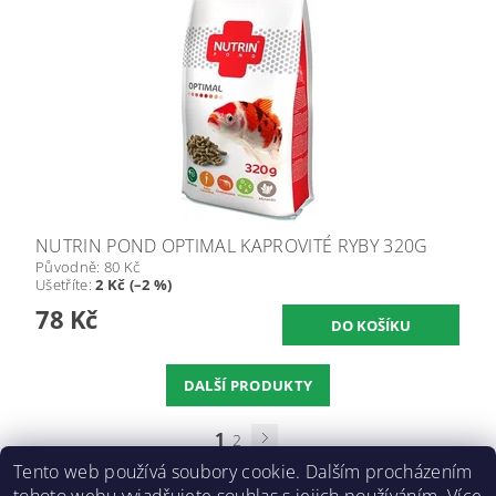
NUTRIN POND OPTIMAL KAPROVITÉ RYBY 320G
Původně:
80 Kč
Ušetříte
:
2 Kč (–2 %)
78 Kč
DALŠÍ PRODUKTY
1
2
Tento web používá soubory cookie. Dalším procházením