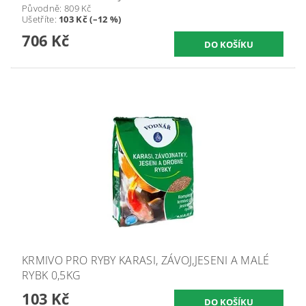
Původně:
809 Kč
Ušetříte
:
103 Kč (–12 %)
706 Kč
KRMIVO PRO RYBY KARASI, ZÁVOJ,JESENI A MALÉ
RYBK 0,5KG
103 Kč