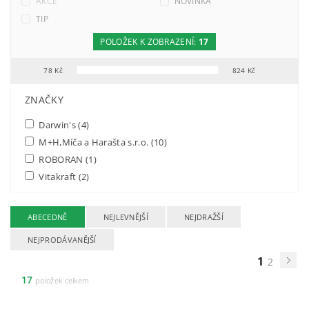
AKCE
NOVINKA
TIP
POLOŽEK K ZOBRAZENÍ:
17
78
Kč
824
Kč
FILTR PODLE PARAMETRŮ, VLASTNOSTÍ A VÝROBCŮ
ZNAČKY
Darwin's
(4)
M+H,Míča a Harašta s.r.o.
(10)
ROBORAN
(1)
Vitakraft
(2)
ABECEDNĚ
NEJLEVNĚJŠÍ
NEJDRAŽŠÍ
NEJPRODÁVANĚJŠÍ
1
2
17
položek celkem