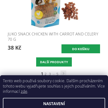
JUKO SNACK CHICKEN WITH CARROT AND CELERY
70 G
38 Kč
DALŠÍ PRODUKTY
1
...
2
3
5
Tento web používá soubory cookie. Dalším procházením
tohoto webu vyjadřujete souhlas s jejich používáním. Více
informací
zde
.
Doprava a platba
|
GDPR
|
Obchodní podmínky
|
Kontakty
NASTAVENÍ