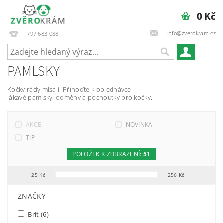
0 Kč
info@zverokram.cz
797 683 088
PAMLSKY
Kočky rády mlsají! Přihoďte k objednávce
lákavé pamlsky, odměny a pochoutky pro kočky.
AKCE
NOVINKA
TIP
POLOŽEK K ZOBRAZENÍ:
51
25
Kč
256
Kč
FILTR PODLE PARAMETRŮ, VLASTNOSTÍ A VÝROBCŮ
ZNAČKY
Brit
(6)