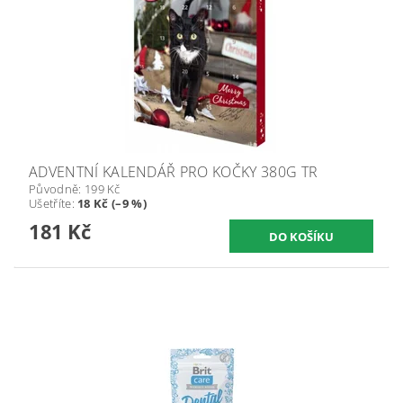
ADVENTNÍ KALENDÁŘ PRO KOČKY 380G TR
Původně:
199 Kč
Ušetříte
:
18 Kč (–9 %)
181 Kč