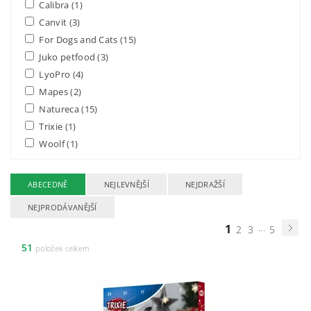
Calibra
(1)
Canvit
(3)
For Dogs and Cats
(15)
Juko petfood
(3)
LyoPro
(4)
Mapes
(2)
Natureca
(15)
Trixie
(1)
Woolf
(1)
ABECEDNĚ
NEJLEVNĚJŠÍ
NEJDRAŽŠÍ
NEJPRODÁVANĚJŠÍ
1
...
2
3
5
51
položek celkem