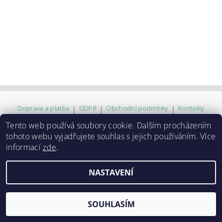
Doprava a platba
|
GDPR
|
Obchodní podmínky
|
Kontakty
Tento web používá soubory cookie. Dalším procházením
tohoto webu vyjadřujete souhlas s jejich používáním. Více
2026 ©
ZVĚROKRÁM
, všechna práva vyhrazena
informací
zde
.
Vytvořil Shoptet
NASTAVENÍ
SOUHLASÍM