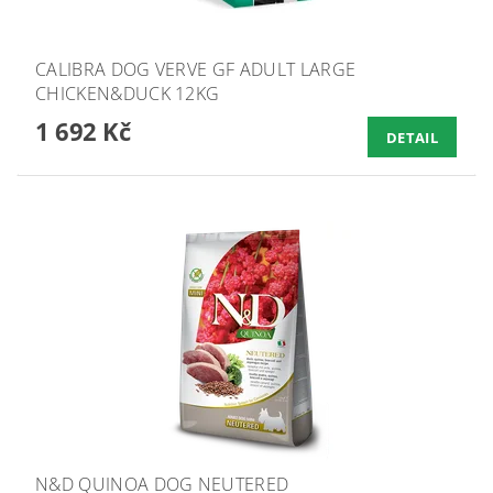
CALIBRA DOG VERVE GF ADULT LARGE
CHICKEN&DUCK 12KG
1 692 Kč
DETAIL
N&D QUINOA DOG NEUTERED