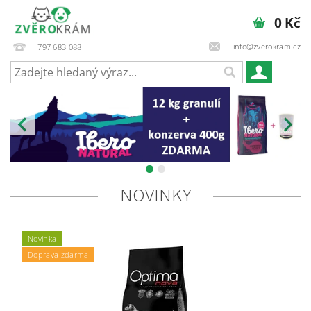
0 Kč
info@zverokram.cz
797 683 088
NOVINKY
Novinka
Doprava zdarma