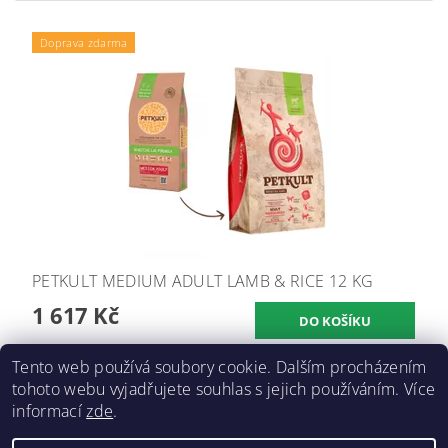
Doprava zdarma
PETKULT MEDIUM ADULT LAMB & RICE 12 KG
1 617 Kč
Tento web používá soubory cookie. Dalším procházením
tohoto webu vyjadřujete souhlas s jejich používáním. Více
informací
zde
.
Doprava a platba
|
GDPR
|
Obchodní podmínky
|
Kontakty