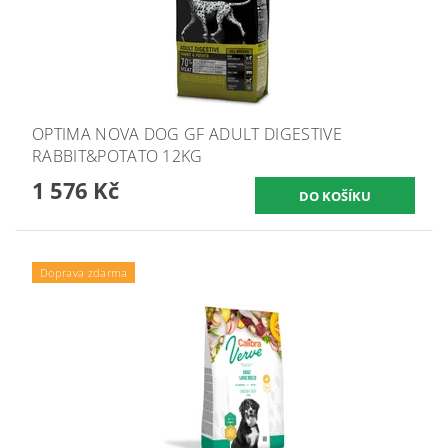
OPTIMA NOVA DOG GF ADULT DIGESTIVE
RABBIT&POTATO 12KG
1 576 Kč
Doprava zdarma