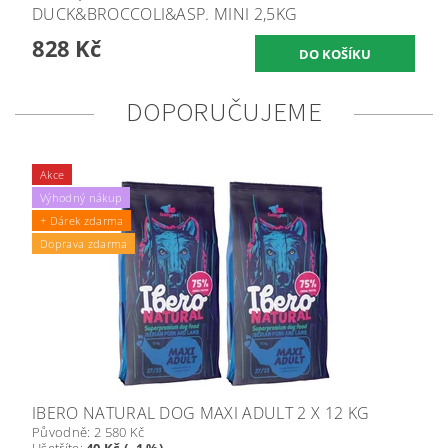
DUCK&BROCCOLI&ASP. MINI 2,5KG
828 Kč
DOPORUČUJEME
Akce
Výhodný nákup
+ Dárek zdarma
Doprava zdarma
IBERO NATURAL DOG MAXI ADULT 2 X 12 KG
Původně:
2 580 Kč