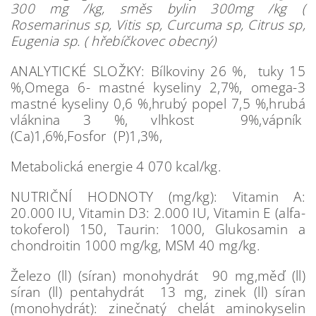
300 mg /kg, směs bylin 300mg /kg (
Rosemarinus sp, Vitis sp, Curcuma sp, Citrus sp,
Eugenia sp. ( hřebíčkovec obecný)
ANALYTICKÉ SLOŽKY: Bílkoviny 26 %, tuky 15
%,Omega 6- mastné kyseliny 2,7%, omega-3
mastné kyseliny 0,6 %,hrubý popel 7,5 %,hrubá
vláknina 3 %, vlhkost 9%,vápník
(Ca)1,6%,Fosfor (P)1,3%,
Metabolická energie 4 070 kcal/kg.
NUTRIČNÍ HODNOTY (mg/kg): Vitamin A:
20.000 IU, Vitamin D3: 2.000 IU, Vitamin E (alfa-
tokoferol) 150, Taurin: 1000, Glukosamin a
chondroitin 1000 mg/kg, MSM 40 mg/kg.
Železo (ll) (síran) monohydrát 90 mg,měď (ll)
síran (ll) pentahydrát 13 mg, zinek (ll) síran
(monohydrát): zinečnatý chelát aminokyselin