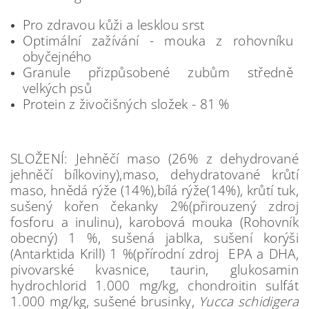
Pro zdravou kůži a lesklou srst
Optimální zažívání - mouka z rohovníku
obyčejného
Granule přizpůsobené zubům středně
velkých psů
Protein z živočišných složek - 81 %
SLOŽENÍ: Jehněčí maso (26% z dehydrované
jehněčí bílkoviny),maso, dehydratované krůtí
maso, hnědá rýže (14%),bílá rýže(14%), krůtí tuk,
sušený kořen čekanky 2%(přirouzený zdroj
fosforu a inulinu), karobová mouka (Rohovník
obecný) 1 %, sušená jablka, sušení korýši
(Antarktida Krill) 1 %(přírodní zdroj EPA a DHA,
pivovarské kvasnice, taurin, glukosamin
hydrochlorid 1.000 mg/kg, chondroitin sulfát
1.000 mg/kg, sušené brusinky,
Yucca schidigera