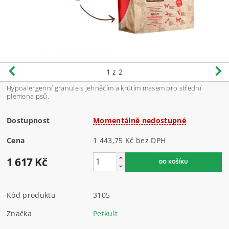
1
z 2
Hypoalergenní granule s jehněčím a krůtím masem pro střední
plemena psů.
Dostupnost
Momentálně nedostupné
Cena
1 443,75 Kč bez DPH
1 617 Kč
Kód produktu
3105
Značka
Petkult