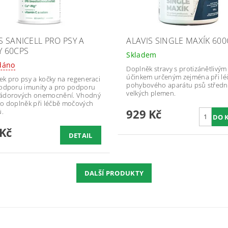
S SANICELL PRO PSY A
ALAVIS SINGLE MAXÍK 60
Y 60CPS
Skladem
dáno
Doplněk stravy s protizánětlivým
účinkem určeným zejména při lé
ek pro psy a kočky na regeneraci
pohybového aparátu psů středn
podporu imunity a pro podporu
velkých plemen.
nádorových onemocnění. Vhodný
ko doplněk při léčbě močových
929 Kč
.
 Kč
DETAIL
DALŠÍ PRODUKTY