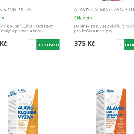
S 5 MINI 90TBL
ALAVIS CALMING 45G 30T
em
Skladem
ní kloubní výživa v tabletách
Doplněk stravy se zklidňujícím 
 malých plemen a koček.
pro kočky a malé psy.
 Kč
375 Kč