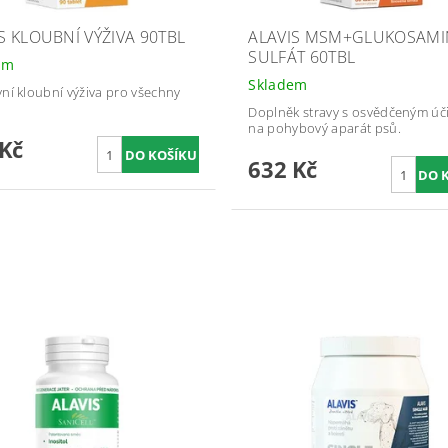
S KLOUBNÍ VÝŽIVA 90TBL
ALAVIS MSM+GLUKOSAMI
SULFÁT 60TBL
em
Skladem
vní kloubní výživa pro všechny
Doplněk stravy s osvědčeným ú
na pohybový aparát psů.
 Kč
632 Kč