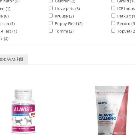
minator
(6)
Geloren
(2)
Girard
(1
en
(1)
I love pets
(3)
ICF Indus
ie
(8)
Kruuse
(2)
Petkult
(
bican
(1)
Puppy Field
(2)
Record
(3
-Plast
(1)
Tommi
(2)
Topvet
(2
ux
(4)
RODÁVANĚJŠÍ