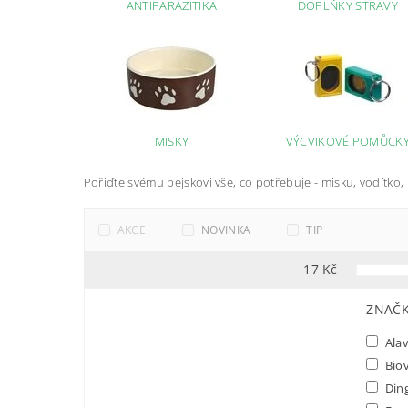
ANTIPARAZITIKA
DOPLŇKY STRAVY
MISKY
VÝCVIKOVÉ POMŮCK
Pořiďte svému pejskovi vše, co potřebuje - misku, vodítko, 
AKCE
NOVINKA
TIP
17
Kč
ZNAČ
Alav
Bio
Ding