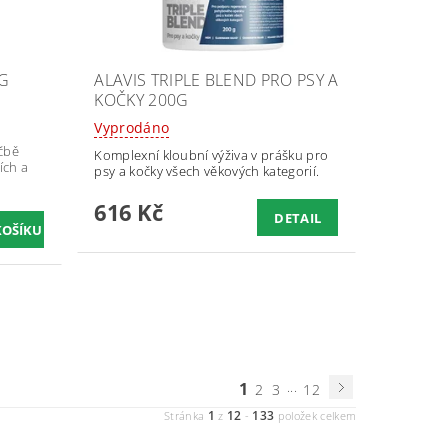
0G
ALAVIS TRIPLE BLEND PRO PSY A
KOČKY 200G
Vyprodáno
čbě
Komplexní kloubní výživa v prášku pro
ích a
psy a kočky všech věkových kategorií.
616 Kč
DETAIL
1
...
2
3
12
1
12
133
Stránka
z
-
položek celkem