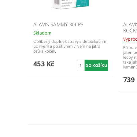
ALAVIS SAMMY 30CPS
ALAVI
KOČK
Skladem
Vypro
Oblíbený doplněk stravy s detoxikačním
účinkem a pozitivním vlivem na játra
Příprav
psů a koček.
jater, 
léčby 
453 Kč
také ja
kamenů
739