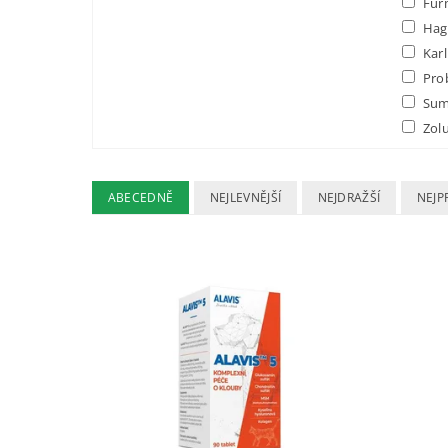
Fur
Hag
Karl
Pro
Sum
Zol
ABECEDNĚ
NEJLEVNĚJŠÍ
NEJDRAŽŠÍ
NEJP