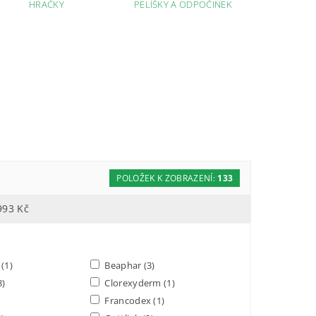
HRAČKY
PELÍŠKY A ODPOČINEK
POLOŽEK K ZOBRAZENÍ:
133
993
Kč
r
(1)
Beaphar
(3)
8)
Clorexyderm
(1)
Francodex
(1)