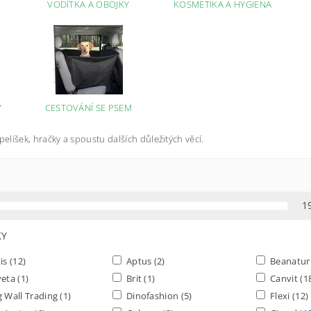
VODÍTKA A OBOJKY
KOSMETIKA A HYGIENA
Y
CESTOVÁNÍ SE PSEM
pelíšek, hračky a spoustu dalších důležitých věcí.
1
FILTR PODLE PARAMETRŮ, VLASTNOSTÍ A VÝROBCŮ
KY
is
(12)
Aptus
(2)
Beanatu
veta
(1)
Brit
(1)
Canvit
(1
 Wall Trading
(1)
Dinofashion
(5)
Flexi
(12)