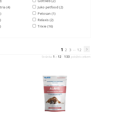
0)
Gottlieb
(2)
tria
(4)
Juko petfood
(2)
1)
Petosan
(1)
)
Relaxis
(2)
)
Trixie
(16)
1
...
2
3
12
1
12
133
Stránka
z
-
položek celkem