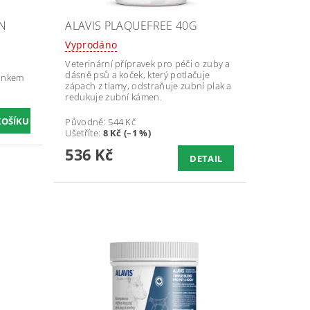
N
ALAVIS PLAQUEFREE 40G
Vyprodáno
Veterinární přípravek pro péči o zuby a
dásně psů a koček, který potlačuje
činkem
zápach z tlamy, odstraňuje zubní plak a
redukuje zubní kámen.
Původně:
544 Kč
Ušetříte
:
8 Kč (–1 %)
536 Kč
DETAIL