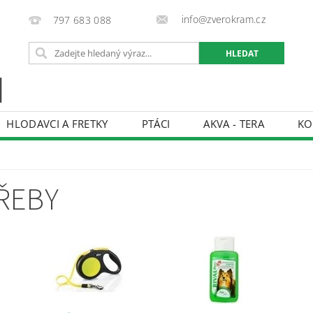
info@zverokram.cz
797 683 088
HLODAVCI A FRETKY
PTÁCI
AKVA - TERA
KO
BCHODNÍ PODMÍNKY
PODMÍNKY OCHRANY OSOBNÍCH 
ŘEBY