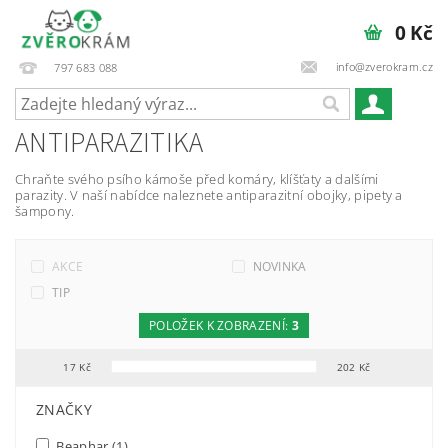
0 Kč
info@zverokram.cz
797 683 088
ANTIPARAZITIKA
Chraňte svého psího kámoše před komáry, klíšťaty a dalšími
parazity. V naší nabídce naleznete antiparazitní obojky, pipety a
šampony.
AKCE
NOVINKA
TIP
POLOŽEK K ZOBRAZENÍ:
3
17
Kč
202
Kč
FILTR PODLE PARAMETRŮ, VLASTNOSTÍ A VÝROBCŮ
ZNAČKY
Beaphar
(1)