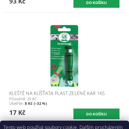
93 Kč
KLEŠTĚ NA KLÍŠŤATA PLAST ZELENÉ KAR 1KS
Původně:
25 Kč
Ušetříte
:
8 Kč (–32 %)
17 Kč
Tento web používá soubory cookie. Dalším procházením