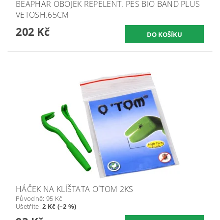
BEAPHAR OBOJEK REPELENT. PES BIO BAND PLUS
VETOSH.65CM
202 Kč
HÁČEK NA KLÍŠTATA O´TOM 2KS
Původně:
95 Kč
Ušetříte
:
2 Kč (–2 %)