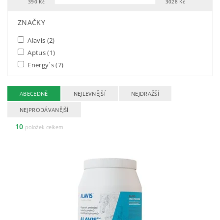
390
Kč
3028
Kč
FILTR PODLE PARAMETRŮ, VLASTNOSTÍ A VÝROBCŮ
ZNAČKY
Alavis
(2)
Aptus
(1)
Energy´s
(7)
ABECEDNĚ
NEJLEVNĚJŠÍ
NEJDRAŽŠÍ
NEJPRODÁVANĚJŠÍ
10
položek celkem