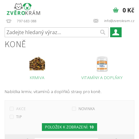
0 Kč
info@zverokram.cz
797 683 088
KONĚ
KRMIVA
VITAMÍNY A DOPLŇKY
Nabídka krmiv, vitamínů a doplňků stravy pro koně.
AKCE
NOVINKA
TIP
POLOŽEK K ZOBRAZENÍ:
10