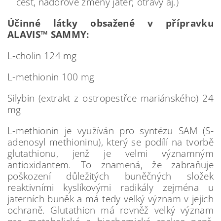
cest, nádorové změny jater; otravy aj.)
Účinné látky obsažené v přípravku
ALAVIS™ SAMMY:
L-cholin 124 mg
L-methionin 100 mg
Silybin (extrakt z ostropestřce mariánského) 24
mg
L-methionin je využíván pro syntézu SAM (S-
adenosyl methioninu), který se podílí na tvorbě
glutathionu, jenž je velmi významným
antioxidantem. To znamená, že zabraňuje
poškození důležitých buněčných složek
reaktivními kyslíkovými radikály zejména u
jaterních buněk a má tedy velký význam v jejich
ochraně. Glutathion má rovněž velký význam