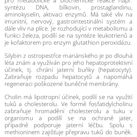
pro metabolické a biochemické reakce např.
syntézu DNA, bílkovin, prostaglandinu,
aminokyselin, aktivaci enzymů. Má také vliv na
imunitní, nervový, gastrointestinální systém a
dále vliv na plíce. Je rozhodující v metabolismu a
funkci železa, podílí se na syntéze leukotrienů a
je kofaktorem pro enzym glutathion peroxidázu.
Silybin z ostropestřce mariánského je po dlouhá
léta znám a využíván pro jeho hepatoprotektivní
účinek, tj. chrání jaterní buňky (hepatocyty).
Zabraňuje rozpadu hepatocytů a napomáhá
regeneraci poškozené buněčné membrány.
Cholin má lipotropní účinek, podílí se na využití
tuků a cholesterolu. Ve formě fosfatidylcholinu
zabraňuje hromadění cholesterolu a tuku v
organismu a podílí se na ochraně jater,
případně podporuje jaterní léčbu. Spolu s
methioninem zajišťuje přepravu tuků do buněk.