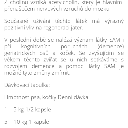
Z cholinu vzniká acetylcholin, který je hlavním
přenašečem nervových vzruchů do mozku
Současné užívání těchto látek má výrazný
pozitivní vliv na regeneraci jater.
V poslední době se nalézá význam látky SAM i
při kognitivních poruchách (demence)
geriatrických psů a koček. Se zvyšujícím se
věkem těchto zvířat se u nich setkáváme s
rozvojem demence a pomocí látky SAM je
možné tyto změny zmírnit.
Dávkovací tabulka:
Hmotnost psa, kočky Denní dávka
1 – 5 kg 1/2 kapsle
5 – 10 kg 1 kapsle