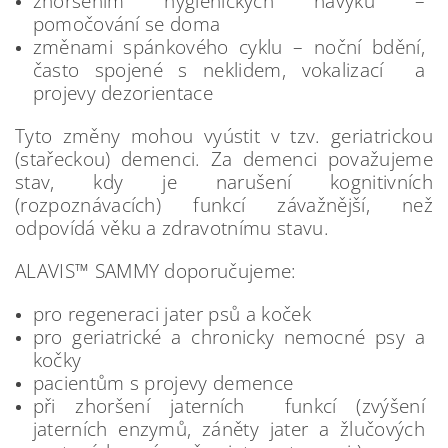
zhoršením hygienických návyků –
pomočování se doma
změnami spánkového cyklu – noční bdění,
často spojené s neklidem, vokalizací a
projevy dezorientace
Tyto změny mohou vyústit v tzv. geriatrickou
(stařeckou) demenci. Za demenci považujeme
stav, kdy je narušení kognitivních
(rozpoznávacích) funkcí závažnější, než
odpovídá věku a zdravotnímu stavu.
ALAVIS™ SAMMY doporučujeme:
pro regeneraci jater psů a koček
pro geriatrické a chronicky nemocné psy a
kočky
pacientům s projevy demence
při zhoršení jaterních funkcí (zvýšení
jaterních enzymů, záněty jater a žlučových