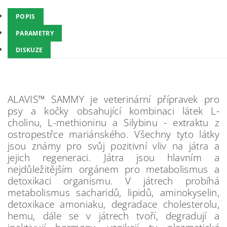
POPIS
PARAMETRY
DISKUZE
ALAVIS™ SAMMY je veterinární přípravek pro
psy a kočky obsahující kombinaci látek L-
cholinu, L-methioninu a Silybinu - extraktu z
ostropestřce mariánského. Všechny tyto látky
jsou známy pro svůj pozitivní vliv na játra a
jejich regeneraci. Játra jsou hlavním a
nejdůležitějším orgánem pro metabolismus a
detoxikaci organismu. V játrech probíhá
metabolismus sacharidů, lipidů, aminokyselin,
detoxikace amoniaku, degradace cholesterolu,
hemu, dále se v játrech tvoří, degradují a