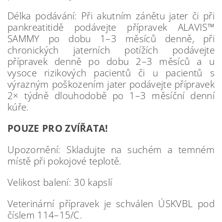
Délka podávání: Při akutním zánětu jater či při
pankreatitidě podávejte přípravek ALAVIS™
SAMMY po dobu 1–3 měsíců denně, při
chronických jaterních potížích podávejte
přípravek denně po dobu 2–3 měsíců a u
vysoce rizikových pacientů či u pacientů s
výrazným poškozením jater podávejte přípravek
2× týdně dlouhodobě po 1–3 měsíční denní
kúře.
POUZE PRO ZVÍŘATA!
Upozornění: Skladujte na suchém a temném
místě při pokojové teplotě.
Velikost balení: 30 kapslí
Veterinární přípravek je schválen ÚSKVBL pod
číslem 114–15/C.