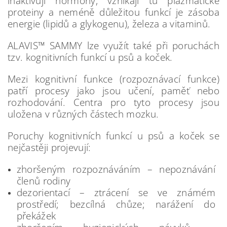
inaktivují hormony, vznikají tu plazmatické
proteiny a neméně důležitou funkcí je zásoba
energie (lipidů a glykogenu), železa a vitaminů.
ALAVIS™ SAMMY lze využít také při poruchách
tzv. kognitivních funkcí u psů a koček.
Mezi kognitivní funkce (rozpoznávací funkce)
patří procesy jako jsou učení, paměť nebo
rozhodování. Centra pro tyto procesy jsou
uložena v různých částech mozku.
Poruchy kognitivních funkcí u psů a koček se
nejčastěji projevují:
zhoršeným rozpoznáváním – nepoznávání
členů rodiny
dezorientací – ztrácení se ve známém
prostředí; bezcílná chůze; narážení do
překážek