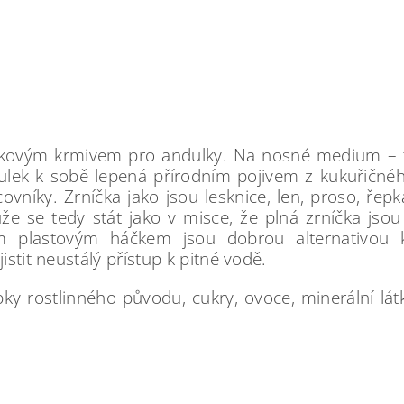
ňkovým krmivem pro andulky. Na nosné medium – t
ulek k sobě lepená přírodním pojivem z kukuřičnéh
ovníky. Zrníčka jako jsou lesknice, len, proso, ře
ůže se tedy stát jako v misce, že plná zrníčka jsou
m plastovým háčkem jsou dobrou alternativou 
istit neustálý přístup k pitné vodě.
bky rostlinného původu, cukry, ovoce, minerální lát