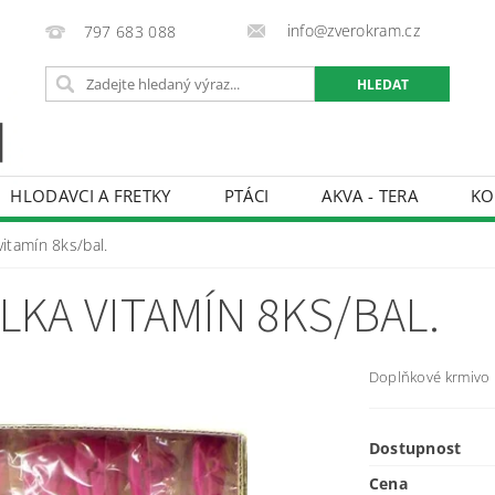
info@zverokram.cz
797 683 088
HLODAVCI A FRETKY
PTÁCI
AKVA - TERA
KO
BCHODNÍ PODMÍNKY
PODMÍNKY OCHRANY OSOBNÍCH 
itamín 8ks/bal.
KA VITAMÍN 8KS/BAL.
Doplňkové krmivo 
Dostupnost
Cena