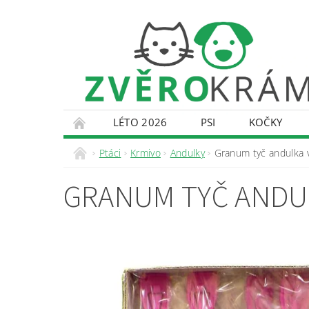
LÉTO 2026
PSI
KOČKY
KONTAKTY
DOPRAVA A PLATBA
O
Ptáci
Krmivo
Andulky
Granum tyč andulka v
GRANUM TYČ ANDUL