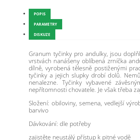
POPIS
PARAMETRY
DISKUZE
Granum tyčinky pro andulky, jsou dopl
vrstvách nanášeny oblíbená zrníčka and
dílně, vyrobená tělesně postiženými prac
tyčinky a jejich slupky drobí dolů. Nem
nenalezne. Tyčinky vybavené závěsný
nepřítomnosti chovatele. Je však třeba zaj
Složení: obiloviny, semena, vedlejší výro
barvivo
Dávkování: dle potřeby
zajistěte neustálý přístup k pitné vodě