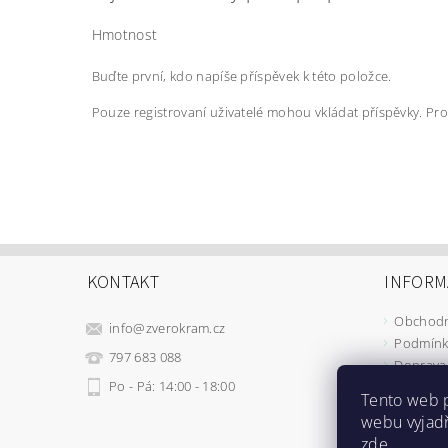
Hmotnost
Buďte první, kdo napíše příspěvek k této položce.
Pouze registrovaní uživatelé mohou vkládat příspěvky. Pr
KONTAKT
INFORM
Obchodn
info
@
zverokram.cz
Podmínk
797 683 088
Doprava 
Po - Pá: 14:00 - 18:00
Tento web 
webu vyjadř
zde
.