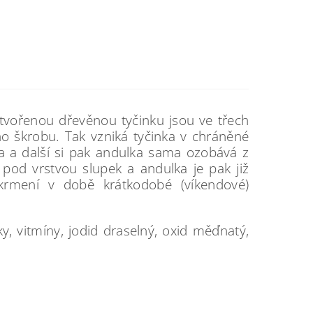
vořenou dřevěnou tyčinku jsou ve třech
o škrobu. Tak vzniká tyčinka v chráněné
pka a další si pak andulka sama ozobává z
 pod vrstvou slupek a andulka je pak již
krmení v době krátkodobé (víkendové)
ky, vitmíny, jodid draselný, oxid měďnatý,