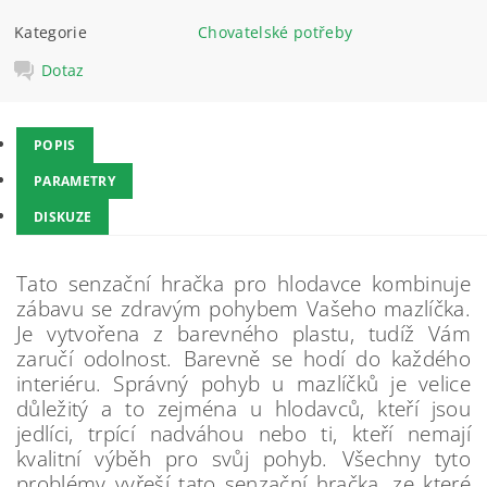
Kategorie
Chovatelské potřeby
Dotaz
POPIS
PARAMETRY
DISKUZE
Tato senzační hračka pro hlodavce kombinuje
zábavu se zdravým pohybem Vašeho mazlíčka.
Je vytvořena z barevného plastu, tudíž Vám
zaručí odolnost. Barevně se hodí do každého
interiéru. Správný pohyb u mazlíčků je velice
důležitý a to zejména u hlodavců, kteří jsou
jedlíci, trpící nadváhou nebo ti, kteří nemají
kvalitní výběh pro svůj pohyb. Všechny tyto
problémy vyřeší tato senzační hračka, ze které