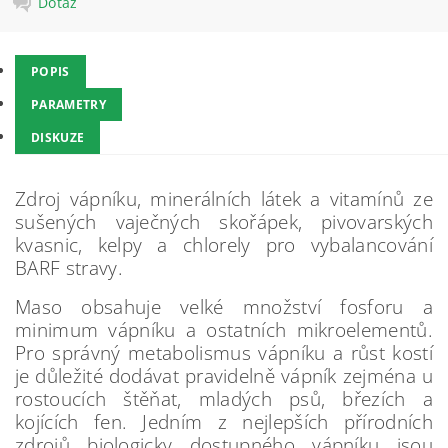
Dotaz
POPIS
PARAMETRY
DISKUZE
Zdroj vápníku, minerálních látek a vitamínů ze
sušených vaječných skořápek, pivovarských
kvasnic, kelpy a chlorely pro vybalancování
BARF stravy.
Maso obsahuje velké množství fosforu a
minimum vápníku a ostatních mikroelementů.
Pro správný metabolismus vápníku a růst kostí
je důležité dodávat pravidelně vápník zejména u
rostoucích štěňat, mladých psů, březích a
kojících fen. Jedním z nejlepších přírodních
zdrojů biologicky dostupného vápníku jsou