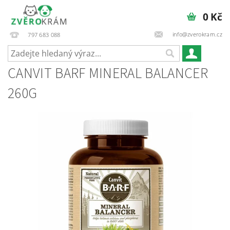
0 Kč
info@zverokram.cz
797 683 088
CANVIT BARF MINERAL BALANCER
260G