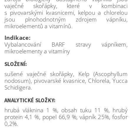
vaječné skořápky, které v kombinaci
s pivovarskými kvasnicemi, kelpou a chlorelou
jsou plnohodnotným zdrojem vápníku,
mikroelementů a vitamínů.
Indikace:
Vybalancování BARF stravy vápníkem,
mikroelementy a vitamíny
SLOŽENÍ:
sušené vaječné skořápky, Kelp (Ascophyllum
nodosum), pivovarské kvasnice, Chlorela, Yucca
Schidigera.
ANALYTICKÉ SLOŽKY:
hrubá vláknina 1 %, obsah tuku 11 %, hrubý
protein 4,1 %, popel 66,9 %, vápník 25%, fosfor
0,2%.