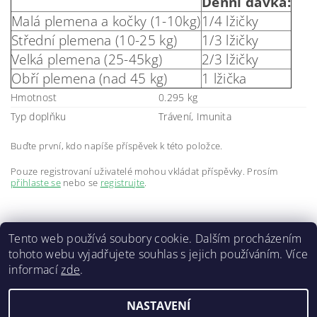
Denní dávka:
Malá plemena a kočky (1-10kg)
1/4 lžičky
Střední plemena (10-25 kg)
1/3 lžičky
Velká plemena (25-45kg)
2/3 lžičky
Obří plemena (nad 45 kg)
1 lžička
Hmotnost
0.295 kg
Typ doplňku
Trávení, Imunita
Buďte první, kdo napíše příspěvek k této položce.
Pouze registrovaní uživatelé mohou vkládat příspěvky. Prosím
přihlaste se
nebo se
registrujte
.
Tento web používá soubory cookie. Dalším procházením
tohoto webu vyjadřujete souhlas s jejich používáním. Více
informací
zde
.
Doprava a platba
|
GDPR
|
Obchodní podmínky
|
Kontakty
NASTAVENÍ