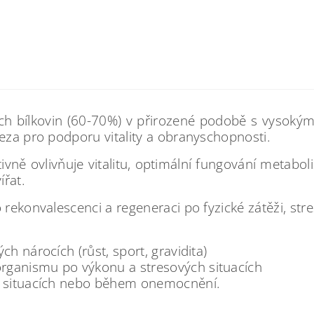
ch bílkovin (60-70%) v přirozené podobě s vysokým
leza pro podporu vitality a obranyschopnosti.
zitivně ovlivňuje vitalitu, optimální fungování metab
ířat.
o rekonvalescenci a regeneraci po fyzické zátěži, s
h nárocích (růst, sport, gravidita)
rganismu po výkonu a stresových situacích
ch situacích nebo během onemocnění.