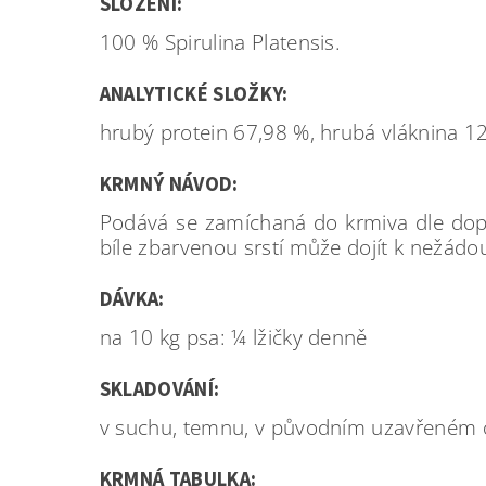
SLOŽENÍ:
100 % Spirulina Platensis.
ANALYTICKÉ SLOŽKY:
hrubý protein 67,98 %, hrubá vláknina 1
KRMNÝ NÁVOD:
Podává se zamíchaná do krmiva dle dopo
bíle zbarvenou srstí může dojít k nežádo
DÁVKA:
na 10 kg psa: ¼ lžičky denně
SKLADOVÁNÍ:
v suchu, temnu, v původním uzavřeném 
KRMNÁ TABULKA: