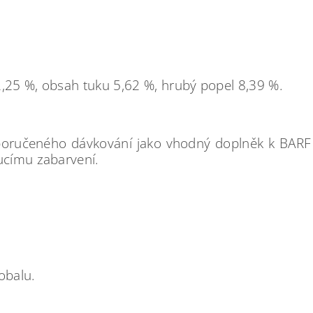
2,25 %, obsah tuku 5,62 %, hrubý popel 8,39 %.
ručeného dávkování jako vhodný doplněk k BARF str
ucímu zabarvení.
obalu.