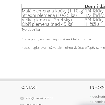
Denní dá
Malá plemena a kočky (1-10kg)
1/4 lžičky
Střední plemena (10-25 kg)
1/2 lžičky
Velká plemena (25-45kg)
3/4 lžičky
Obří plemena (nad 45 kg)
1 lžička
Typ doplňku
Buďte první, kdo napíše příspěvek k této položce.
Pouze registrovaní uživatelé mohou vkládat příspěvky. Pr
KONTAKT
INFORM
Obchodn
info
@
zverokram.cz
Podmínk