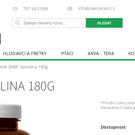
info@zverokram.cz
797 683 088
HLODAVCI A FRETKY
PTÁCI
AKVA - TERA
KO
BCHODNÍ PODMÍNKY
PODMÍNKY OCHRANY OSOBNÍCH 
nvit BARF Spirulina 180g
LINA 180G
Přírodní zdroj amin
minerálních látek p
Dostupnost