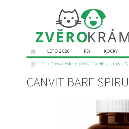
LÉTO 2026
PSI
KOČKY
KONTAKTY
DOPRAVA A PLATBA
O
Psi
Chovatelské potřeby
Doplňky stravy
Ca
CANVIT BARF SPIRU