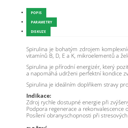
POPIS
PARAMETRY
DISKUZE
Spirulina je bohatým zdrojem komplexní
vitamínů B, D, E a K, mikroelementů a že
Spirulina je přírodní energizér, který po
a napomáhá udrženi perfektní kondice zv
Spirulina je ideálním doplňkem stravy pr
Indikace:
Zdroj rychle dostupné energie při zvýšenýc
Podpora regenerace a rekonvalescence o
Posílení obranyschopnosti při stresový