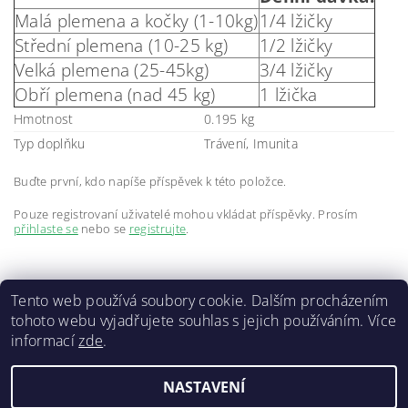
Malá plemena a kočky (1-10kg)
1/4 lžičky
Střední plemena (10-25 kg)
1/2 lžičky
Velká plemena (25-45kg)
3/4 lžičky
Obří plemena (nad 45 kg)
1 lžička
Hmotnost
0.195 kg
Typ doplňku
Trávení, Imunita
Buďte první, kdo napíše příspěvek k této položce.
Pouze registrovaní uživatelé mohou vkládat příspěvky. Prosím
přihlaste se
nebo se
registrujte
.
Tento web používá soubory cookie. Dalším procházením
tohoto webu vyjadřujete souhlas s jejich používáním. Více
informací
zde
.
Doprava a platba
|
GDPR
|
Obchodní podmínky
|
Kontakty
NASTAVENÍ