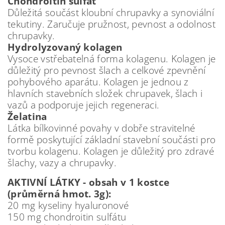
Chondroitin sulfát
Důležitá součást kloubní chrupavky a synoviální
tekutiny. Zaručuje pružnost, pevnost a odolnost
chrupavky.
Hydrolyzovaný kolagen
Vysoce vstřebatelná forma kolagenu. Kolagen je
důležitý pro pevnost šlach a celkové zpevnění
pohybového aparátu. Kolagen je jednou z
hlavních stavebních složek chrupavek, šlach i
vazů a podporuje jejich regeneraci.
Želatina
Látka bílkovinné povahy v dobře stravitelné
formě poskytující základní stavební součásti pro
tvorbu kolagenu. Kolagen je důležitý pro zdravé
šlachy, vazy a chrupavky.
AKTIVNÍ LÁTKY - obsah v 1 kostce
(průměrná hmot. 3g):
20 mg kyseliny hyaluronové
150 mg chondroitin sulfátu