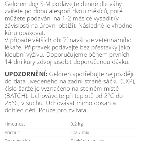
Geloren dog S-M podávejte denně dle váhy
zvířete po dobu alespoň dvou měsíců, poté
můžete podávání na 1-2 měsíce vysadit (v
závislosti na úrovni obtíží). Následně je vhodné
kúru opakovat.
V případě větších obtíží navštivte veterinárního
lékaře. Přípravek podávejte bez přestávky jako
kloubní výživu. Doporučujeme během prvních
14 dní kúry zdvojnásobit doporučenou dávku.
UPOZORNĚNÍ:
Geloren spotřebujte nejpozději
do data uvedeného na zadní straně sáčku (EXP),
číslo šarže je vyznačeno na stejném místě
(BATCH). Uchovávejte při teplotě od 2°C do
25°C, v suchu. Uchovávat mimo dosah a
dohled dětí. Pouze pro zvířata
Hmotnost
0.2 kg
Příchuť
Jiná / mix
Typ pamlsku
Funkční pamlsky