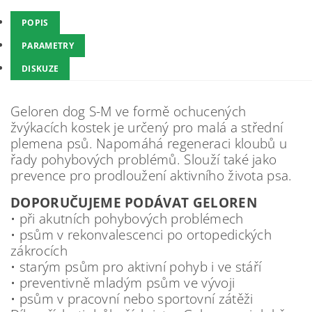
POPIS
PARAMETRY
DISKUZE
Geloren dog S-M ve formě ochucených
žvýkacích kostek je určený pro malá a střední
plemena psů. Napomáhá regeneraci kloubů u
řady pohybových problémů. Slouží také jako
prevence pro prodloužení aktivního života psa.
DOPORUČUJEME PODÁVAT GELOREN
• při akutních pohybových problémech
• psům v rekonvalescenci po ortopedických
zákrocích
• starým psům pro aktivní pohyb i ve stáří
• preventivně mladým psům ve vývoji
• psům v pracovní nebo sportovní zátěži