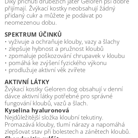
Díky příchuti drůbežích jater Geloren psi dobře
přijímají. Žvýkací kostky neobsahují žádný
přidaný cukr a můžete je podávat po
neomezenou dobu.
SPEKTRUM ÚČINKŮ
• vyživuje a ochraňuje klouby, vazy a šlachy
• zlepšuje hybnost a pružnost kloubů
• zpomaluje poškozování chrupavek v kloubu
• pomáhá ke zvýšení fyzického výkonu
• prodlužuje aktivní věk zvířete
AKTIVNÍ LÁTKY
Žvýkací kostky Geloren dog obsahují v denní
dávce aktivní látky potřebné pro správné
fungování kloubů, vazů a šlach.
Kyselina hyaluronová
Nejdůležitější složka kloubní tekutiny.
Promazává klouby, tlumí nárazy a napomáhá
zlepšovat stav při bolestech a zánětech kloubů.