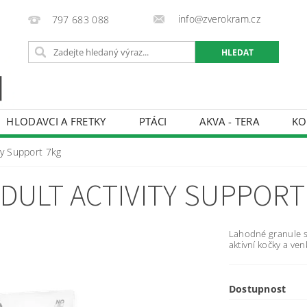
info@zverokram.cz
797 683 088
HLODAVCI A FRETKY
PTÁCI
AKVA - TERA
KO
BCHODNÍ PODMÍNKY
PODMÍNKY OCHRANY OSOBNÍCH 
ty Support 7kg
ADULT ACTIVITY SUPPORT
Lahodné granule s
aktivní kočky a ven
Dostupnost