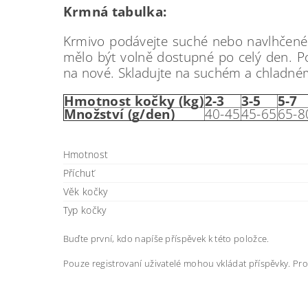
Krmná tabulka:
Krmivo podávejte suché nebo navlhčené 
mělo být volně dostupné po celý den. P
na nové. Skladujte na suchém a chladném
Hmotnost kočky (kg)
2-3
3-5
5-7
Množství (g/den)
40-45
45-65
65-8
Hmotnost
Příchuť
Věk kočky
Typ kočky
Buďte první, kdo napíše příspěvek k této položce.
Pouze registrovaní uživatelé mohou vkládat příspěvky. Pr