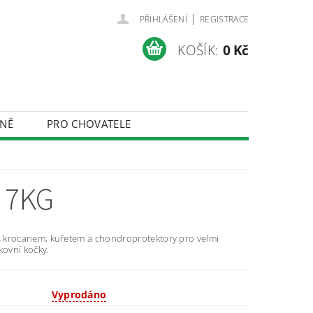
|
PŘIHLÁŠENÍ
REGISTRACE
KOŠÍK:
0 Kč
NĚ
PRO CHOVATELE
ÚDAJŮ
 7KG
 krocanem, kuřetem a chondroprotektory pro velmi
kovní kočky.
Vyprodáno