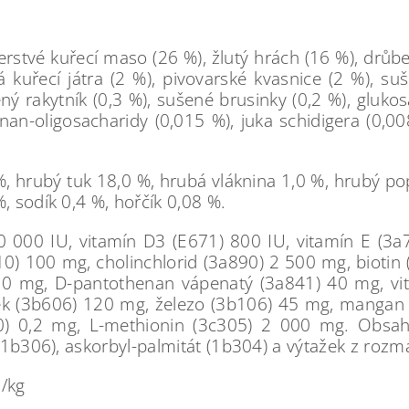
stvé kuřecí maso (26 %), žlutý hrách (16 %), drůbež
á kuřecí játra (2 %), pivovarské kvasnice (2 %), su
ý rakytník (0,3 %), sušené brusinky (0,2 %), glukos
nan-oligosacharidy (0,015 %), juka schidigera (0,0
, hrubý tuk 18,0 %, hrubá vláknina 1,0 %, hrubý po
, sodík 0,4 %, hořčík 0,08 %.
0 000 IU, vitamín D3 (E671) 800 IU, vitamín E (3
910) 100 mg, cholinchlorid (3a890) 2 500 mg, biotin
0 mg, D-pantothenan vápenatý (3a841) 40 mg, vit
ek (3b606) 120 mg, železo (3b106) 45 mg, mangan 
) 0,2 mg, L-methionin (3c305) 2 000 mg. Obsahuj
 (1b306), askorbyl-palmitát (1b304) a výtažek z rozm
l/kg