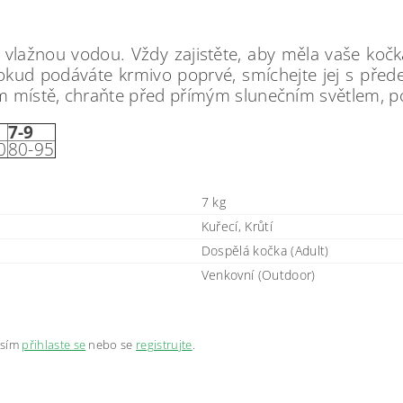
vlažnou vodou. Vždy zajistěte, aby měla vaše kočka
okud podáváte krmivo poprvé, smíchejte jej s před
 místě, chraňte před přímým slunečním světlem, po
7-9
0
80-95
7 kg
Kuřecí, Krůtí
Dospělá kočka (Adult)
Venkovní (Outdoor)
osím
přihlaste se
nebo se
registrujte
.