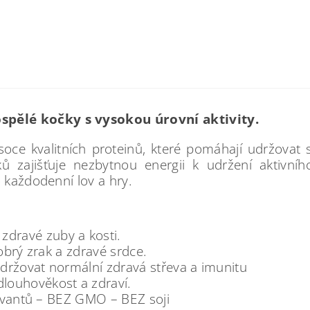
pělé kočky s vysokou úrovní aktivity.
oce kvalitních proteinů, které pomáhají udržovat s
ů zajišťuje nezbytnou energii k udržení aktivníh
 každodenní lov a hry.
ravé zuby a kosti.
brý zrak a zdravé srdce.
žovat normální zdravá střeva a imunitu
ouhověkost a zdraví.
rvantů – BEZ GMO – BEZ soji