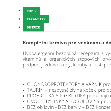
POPIS
PARAMETRY
DISKUZE
Kompletní krmivo pro venkovní a dos
Hypoalergenní bezobilná receptura z vys
vitamínů a organických stopových prvk
podporují zdravé zuby, klouby a kosti pro
CHONDROPROTEKTORY A VÁPNÍK pro zd
TAURIN – nezbytná živina koček, pro do
PROBIOTIKA A PREBIOTIKA pomáhají udr
OVOCE, BYLINKY A BOBULOVINY pro dl
BEZ obilovin - BEZ barviv – BEZ konze