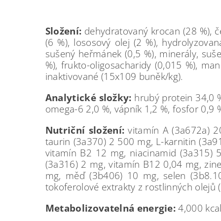
Složení:
dehydratovaný krocan (28 %), čer
(6 %), lososový olej (2 %), hydrolyzovan
sušený heřmánek (0,5 %), minerály, sušen
%), frukto-oligosacharidy (0,015 %), man
inaktivované (15x109 buněk/kg).
Analytické složky:
hrubý protein 34,0 %
omega-6 2,0 %, vápník 1,2 %, fosfor 0,9 %
Nutriční složení:
vitamín A (3a672a) 2
taurin (3a370) 2 500 mg, L-karnitin (3a
vitamín B2 12 mg, niacinamid (3a315) 5
(3a316) 2 mg, vitamín B12 0,04 mg, zin
mg, měď (3b406) 10 mg, selen (3b8.10
tokoferolové extrakty z rostlinných olejů
Metabolizovatelná energie:
4,000 kca