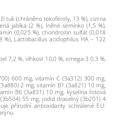
í tuk (chráněno tokoferoly, 13 %), cizrna
šená jablka (2 %), lněné semínko (1,5 %),
amin (0,025 %), chondroitin sulfát (0,018
08 %), Lactobacillus acidophilus HA – 122
pel 7,2 %, vlhkost 10,0 %, omega-3 0,3 %,
a700) 600 mg, vitamín C (3a312) 300 mg,
 (3a880) 2 mg, vitamín B1 (3a821) 10 mg,
amín B6 (3a831) 10 mg, kyselina listová
(3b504) 55 mg, jodid draselný (3b201) 4
e přírodní antioxidanty schválené EU:
arýnu.