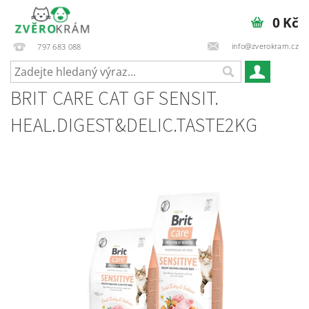
0 Kč
info@zverokram.cz
797 683 088
BRIT CARE CAT GF SENSIT.
HEAL.DIGEST&DELIC.TASTE2KG