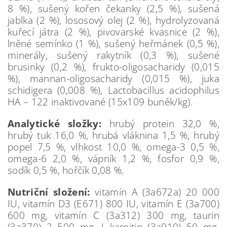
8 %), sušený kořen čekanky (2,5 %), sušená
jablka (2 %), lososový olej (2 %), hydrolyzovaná
kuřecí játra (2 %), pivovarské kvasnice (2 %),
lněné semínko (1 %), sušený heřmánek (0,5 %),
minerály, sušený rakytník (0,3 %), sušené
brusinky (0,2 %), frukto-oligosacharidy (0,015
%), mannan-oligosacharidy (0,015 %), juka
schidigera (0,008 %), Lactobacillus acidophilus
HA – 122 inaktivované (15x109 buněk/kg).
Analytické složky:
hrubý protein 32,0 %,
hrubý tuk 16,0 %, hrubá vláknina 1,5 %, hrubý
popel 7,5 %, vlhkost 10,0 %, omega-3 0,5 %,
omega-6 2,0 %, vápník 1,2 %, fosfor 0,9 %,
sodík 0,5 %, hořčík 0,08 %.
Nutriční složení:
vitamín A (3a672a) 20 000
IU, vitamín D3 (E671) 800 IU, vitamín E (3a700)
600 mg, vitamín C (3a312) 300 mg, taurin
(3a370) 2 500 mg, L-karnitin (3a910) 50 mg,