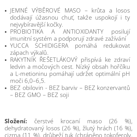
JEMNÉ VÝBĚROVÉ MASO – krůta a losos
dodávají úžasnou chuť, takže uspokojí i ty
nejvybíravější kočky.
PROBIOTIKA A ANTIOXIDANTY posilují
imunitní systém a podporují zdravé zažívání
YUCCA SCHIDIGERA pomáhá redukovat
zápach výkalů.
RAKYTNÍK ŘEŠETLÁKOVÝ přispívá ke zdraví
ledvin a močových cest. Nízký obsah hořčíku
a L-metioninu pomáhají udržet optimální pH
moči 6,0–6,5.
BEZ obilovin - BEZ barviv – BEZ konzervantů
– BEZ GMO – BEZ soji
Složení:
čerstvé krocaní maso (26 %),
dehydratovaný losos (26 %), žlutý hrách (16 %),
cizrna (11 %), drůbeží tuk (chráněno tokoferoly,