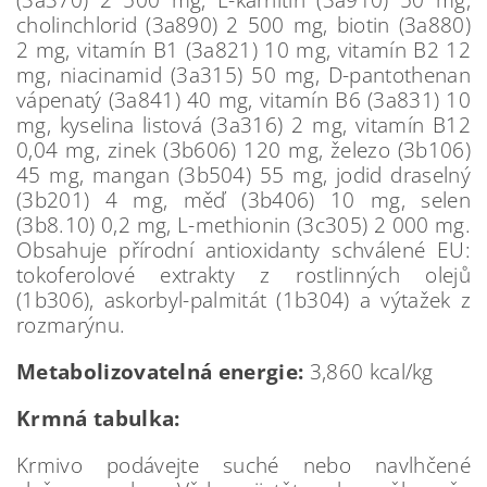
cholinchlorid (3a890) 2 500 mg, biotin (3a880)
2 mg, vitamín B1 (3a821) 10 mg, vitamín B2 12
mg, niacinamid (3a315) 50 mg, D-pantothenan
vápenatý (3a841) 40 mg, vitamín B6 (3a831) 10
mg, kyselina listová (3a316) 2 mg, vitamín B12
0,04 mg, zinek (3b606) 120 mg, železo (3b106)
45 mg, mangan (3b504) 55 mg, jodid draselný
(3b201) 4 mg, měď (3b406) 10 mg, selen
(3b8.10) 0,2 mg, L-methionin (3c305) 2 000 mg.
Obsahuje přírodní antioxidanty schválené EU:
tokoferolové extrakty z rostlinných olejů
(1b306), askorbyl-palmitát (1b304) a výtažek z
rozmarýnu.
Metabolizovatelná energie:
3,860 kcal/kg
Krmná tabulka:
Krmivo podávejte suché nebo navlhčené