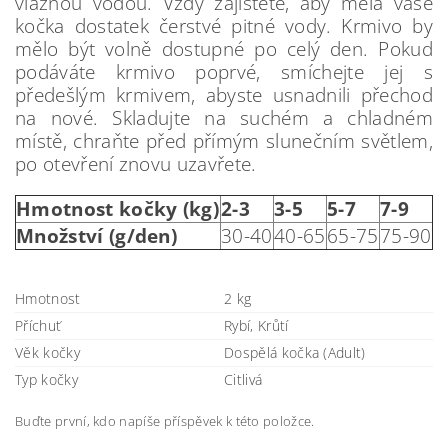
vlažnou vodou. Vždy zajistěte, aby měla vaše
kočka dostatek čerstvé pitné vody. Krmivo by
mělo být volně dostupné po celý den. Pokud
podáváte krmivo poprvé, smíchejte jej s
předešlým krmivem, abyste usnadnili přechod
na nové. Skladujte na suchém a chladném
místě, chraňte před přímým slunečním světlem,
po otevření znovu uzavřete.
Hmotnost kočky (kg)
2-3
3-5
5-7
7-9
Množství (g/den)
30-40
40-65
65-75
75-90
Hmotnost
2 kg
Příchuť
Rybí, Krůtí
Věk kočky
Dospělá kočka (Adult)
Typ kočky
Citlivá
Buďte první, kdo napíše příspěvek k této položce.