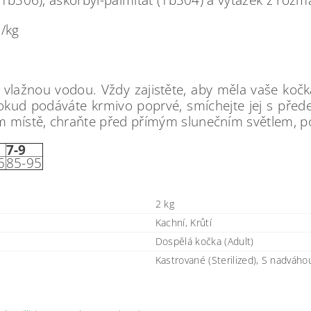
l/kg
vlažnou vodou. Vždy zajistěte, aby měla vaše kočka
okud podáváte krmivo poprvé, smíchejte jej s před
 místě, chraňte před přímým slunečním světlem, po
7-9
5
85-95
2 kg
Kachní, Krůtí
Dospělá kočka (Adult)
Kastrované (Sterilized), S nadváho