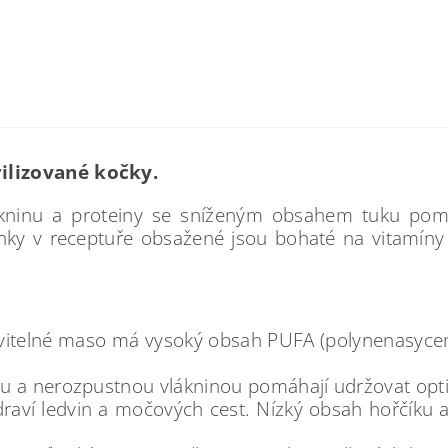
ilizované kočky.
kninu a proteiny se sníženým obsahem tuku pomá
nky v receptuře obsažené jsou bohaté na vitamíny a
itelné maso má vysoký obsah PUFA (polynenasycené 
 a nerozpustnou vlákninou pomáhají udržovat opt
aví ledvin a močových cest. Nízký obsah hořčíku a