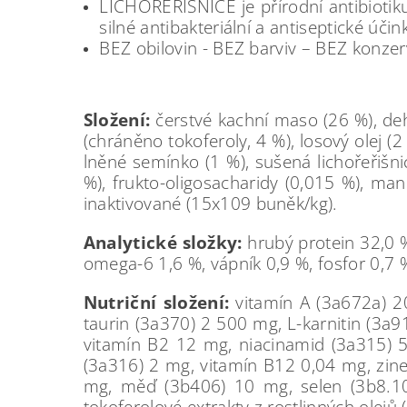
LICHOŘEŘIŠNICE je přírodní antibiotik
silné antibakteriální a antiseptické účin
BEZ obilovin - BEZ barviv – BEZ konze
Složení:
čerstvé kachní maso (26 %), dehy
(chráněno tokoferoly, 4 %), losový olej (2
lněné semínko (1 %), sušená lichořeřišni
%), frukto-oligosacharidy (0,015 %), man
inaktivované (15x109 buněk/kg).
Analytické složky:
hrubý protein 32,0 %
omega-6 1,6 %, vápník 0,9 %, fosfor 0,7 %
Nutriční složení:
vitamín A (3a672a) 2
taurin (3a370) 2 500 mg, L-karnitin (3a
vitamín B2 12 mg, niacinamid (3a315) 5
(3a316) 2 mg, vitamín B12 0,04 mg, zin
mg, měď (3b406) 10 mg, selen (3b8.10
tokoferolové extrakty z rostlinných olejů