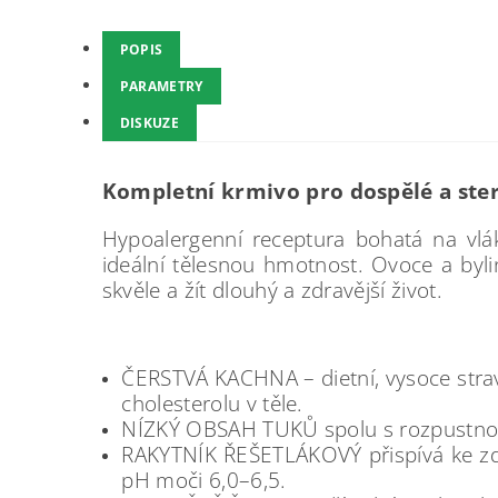
POPIS
PARAMETRY
DISKUZE
Kompletní krmivo pro dospělé a ster
Hypoalergenní receptura bohatá na vlá
ideální tělesnou hmotnost. Ovoce a byli
skvěle a žít dlouhý a zdravější život.
ČERSTVÁ KACHNA – dietní, vysoce strav
cholesterolu v těle.
NÍZKÝ OBSAH TUKŮ spolu s rozpustnou
RAKYTNÍK ŘEŠETLÁKOVÝ přispívá ke zdr
pH moči 6,0–6,5.