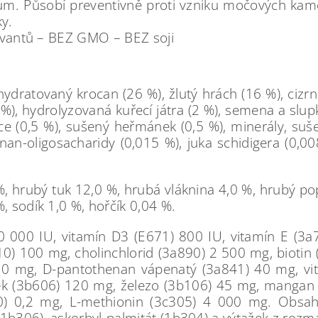
um. Působí preventivně proti vzniku močových kam
ky.
rvantů – BEZ GMO – BEZ soji
dratovaný krocan (26 %), žlutý hrách (16 %), cizrna
 %), hydrolyzovaná kuřecí játra (2 %), semena a slupk
ce (0,5 %), sušený heřmánek (0,5 %), minerály, suše
nan-oligosacharidy (0,015 %), juka schidigera (0,0
, hrubý tuk 12,0 %, hrubá vláknina 4,0 %, hrubý po
, sodík 1,0 %, hořčík 0,04 %.
0 000 IU, vitamín D3 (E671) 800 IU, vitamín E (3
910) 100 mg, cholinchlorid (3a890) 2 500 mg, biotin
0 mg, D-pantothenan vápenatý (3a841) 40 mg, vit
ek (3b606) 120 mg, železo (3b106) 45 mg, mangan 
) 0,2 mg, L-methionin (3c305) 4 000 mg. Obsahuj
 (1b306), askorbyl-palmitát (1b304) a výtažek z rozm