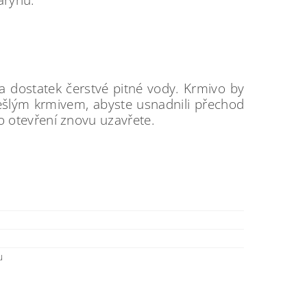
 dostatek čerstvé pitné vody. Krmivo by
ešlým krmivem, abyste usnadnili přechod
 otevření znovu uzavřete.
u