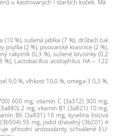
enů u kastrovaných i starších koček. Má
 (10 %), sušená jablka (7 %), drůbeží tuk
y psyllia (2 %), pivovarské kvasnice (2 %),
ný rakytník (0,3 %), sušené brusinky (0,2
08 %), Lactobacillus acidophilus HA – 122
pel 9,0 %, vlhkost 10,0 %, omega-3 0,3 %,
a700) 600 mg, vitamín C (3a312) 300 mg,
 (3a880) 2 mg, vitamín B1 (3a821) 10 mg,
amín B6 (3a831) 10 mg, kyselina listová
(3b504) 55 mg, jodid draselný (3b201) 4
e přírodní antioxidanty schválené EU:
arýnu.