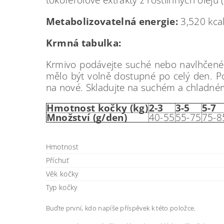
Metabolizovatelná energie:
3,520 kca
Krmná tabulka:
Krmivo podávejte suché nebo navlhčené 
mělo být volně dostupné po celý den. P
na nové. Skladujte na suchém a chladném
Hmotnost kočky (kg)
2-3
3-5
5-7
Množství (g/den)
40-55
55-75
75-8
Hmotnost
Příchuť
Věk kočky
Typ kočky
Buďte první, kdo napíše příspěvek k této položce.