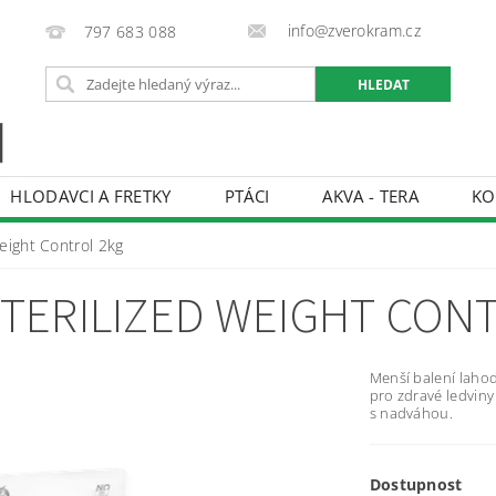
info@zverokram.cz
797 683 088
HLODAVCI A FRETKY
PTÁCI
AKVA - TERA
KO
BCHODNÍ PODMÍNKY
PODMÍNKY OCHRANY OSOBNÍCH 
Weight Control 2kg
STERILIZED WEIGHT CON
Menší balení laho
pro zdravé ledviny
s nadváhou.
Dostupnost