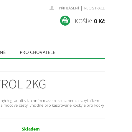
|
PŘIHLÁŠENÍ
REGISTRACE
KOŠÍK:
0 Kč
NĚ
PRO CHOVATELE
ÚDAJŮ
TROL 2KG
dných granulí s kachním masem, krocanem a rakytníkem
 a močové cesty, vhodné pro kastrované kočky a pro kočky
Skladem