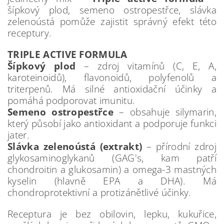
šípkový plod, semeno ostropestřce, slávka
zelenoústá pomůže zajistit správný efekt této
receptury.
TRIPLE ACTIVE FORMULA
Šípkový plod
– zdroj vitamínů (C, E, A,
karoteinoidů), flavonoidů, polyfenolů a
triterpenů. Má silné antioxidační účinky a
pomáhá podporovat imunitu.
Semeno ostropestřce
– obsahuje silymarin,
který působí jako antioxidant a podporuje funkci
jater.
Slávka zelenoústá (extrakt)
– přírodní zdroj
glykosaminoglykanů (GAG's, kam patří
chondroitin a glukosamin) a omega-3 mastných
kyselin (hlavně EPA a DHA). Má
chondroprotektivní a protizánětlivé účinky.
Receptura je bez obilovin, lepku, kukuřice,