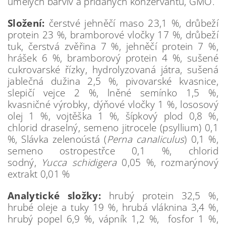
umělých barviv a přidaných konzervantů, GMO.
Složení:
čerstvé jehněčí maso 23,1 %, drůbeží
protein 23 %, bramborové vločky 17 %, drůbeží
tuk, čerstvá zvěřina 7 %, jehněčí protein 7 %,
hrášek 6 %, bramborový protein 4 %, sušené
cukrovarské řízky, hydrolyzovaná játra, sušená
jablečná dužina 2,5 %, pivovarské kvasnice,
slepičí vejce 2 %, lněné semínko 1,5 %,
kvasničné výrobky, dýňové vločky 1 %, lososový
olej 1 %, vojtěška 1 %, šípkový plod 0,8 %,
chlorid draselný, semeno jitrocele (psyllium) 0,1
%, Slávka zelenoústá (
Perna canaliculus
) 0,1 %,
semeno ostropestřce 0,1 %, chlorid
sodný,
Yucca schidigera
0,05 %, rozmarýnový
extrakt 0,01 %
Analytické složky:
hrubý protein 32,5 %,
hrubé oleje a tuky 19 %, hrubá vláknina 3,4 %,
hrubý popel 6,9 %, vápník 1,2 %, fosfor 1 %,