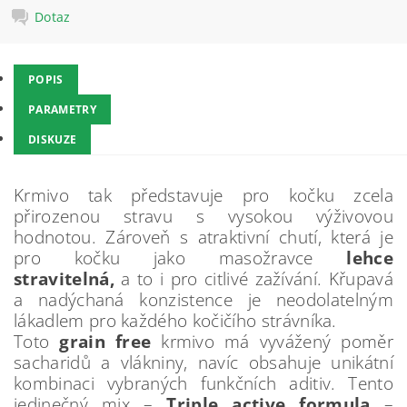
Dotaz
POPIS
PARAMETRY
DISKUZE
Krmivo tak představuje pro kočku zcela
přirozenou stravu s vysokou výživovou
hodnotou. Zároveň s atraktivní chutí, která je
pro kočku jako masožravce
lehce
stravitelná,
a to i pro citlivé zažívání. Křupavá
a nadýchaná konzistence je neodolatelným
lákadlem pro každého kočičího strávníka.
Toto
grain free
krmivo má vyvážený poměr
sacharidů a vlákniny, navíc obsahuje unikátní
kombinaci vybraných funkčních aditiv. Tento
jedinečný mix –
Triple active formula
–