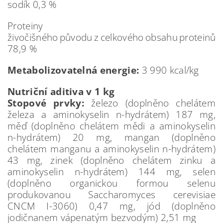
sodík 0,3 %
Proteiny
živočišného původu z celkového obsahu proteinů
78,9 %
Metabolizovatelná energie:
3 990 kcal/kg
Nutriční aditiva v 1 kg
Stopové prvky:
železo (doplněno chelátem
železa a aminokyselin n-hydrátem) 187 mg,
měď (doplněno chelátem mědi a aminokyselin
n-hydrátem) 20 mg, mangan (doplněno
chelátem manganu a aminokyselin n-hydrátem)
43 mg, zinek (doplněno chelátem zinku a
aminokyselin n-hydrátem) 144 mg, selen
(doplněno organickou formou selenu
produkovanou Saccharomyces cerevisiae
CNCM I-3060) 0,47 mg, jód (doplněno
jodičnanem vápenatým bezvodým) 2,51 mg