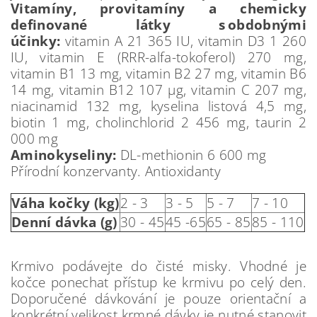
Vitamíny, provitamíny a chemicky
definované látky s obdobnými
účinky:
vitamin A 21 365 IU, vitamin D3 1 260
IU, vitamin E (RRR-alfa-tokoferol) 270 mg,
vitamin B1 13 mg, vitamin B2 27 mg, vitamin B6
14 mg, vitamin B12 107 µg, vitamin C 207 mg,
niacinamid 132 mg, kyselina listová 4,5 mg,
biotin 1 mg, cholinchlorid 2 456 mg, taurin 2
000 mg
Aminokyseliny:
DL-methionin 6 600 mg
Přírodní konzervanty. Antioxidanty
Váha kočky (kg)
2 - 3
3 - 5
5 - 7
7 - 10
Denní dávka (g)
30 - 45
45 -65
65 - 85
85 - 110
Krmivo podávejte do čisté misky. Vhodné je
kočce ponechat přístup ke krmivu po celý den.
Doporučené dávkování je pouze orientační a
konkrétní velikost krmné dávky je nutné stanovit