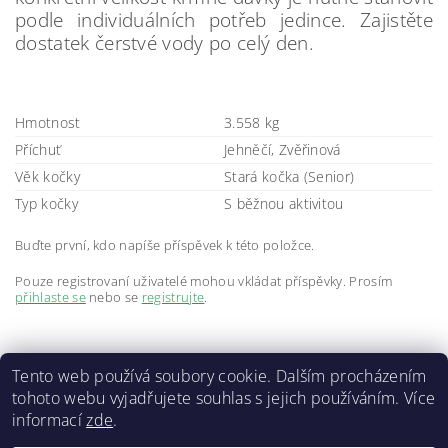
podle individuálních potřeb jedince. Zajistěte
dostatek čerstvé vody po celý den.
Hmotnost
3.558 kg
Příchuť
Jehněčí, Zvěřinová
Věk kočky
Stará kočka (Senior)
Typ kočky
S běžnou aktivitou
Buďte první, kdo napíše příspěvek k této položce.
Pouze registrovaní uživatelé mohou vkládat příspěvky. Prosím
přihlaste se
nebo se
registrujte
.
Tento web používá soubory cookie. Dalším procházením
tohoto webu vyjadřujete souhlas s jejich používáním. Více
informací
zde
.
Doprava a platba
|
GDPR
|
Obchodní podmínky
|
Kontakty