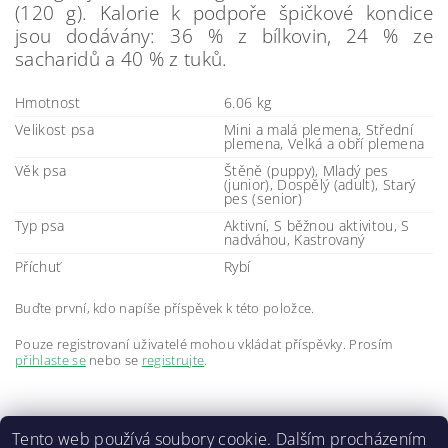
(120 g). Kalorie k podpoře špičkové kondice
jsou dodávány: 36 % z bílkovin, 24 % ze
sacharidů a 40 % z tuků.
Hmotnost
6.06 kg
Velikost psa
Mini a malá plemena, Střední
plemena, Velká a obří plemena
Věk psa
Štěně (puppy), Mladý pes
(junior), Dospělý (adult), Starý
pes (senior)
Typ psa
Aktivní, S běžnou aktivitou, S
nadváhou, Kastrovaný
Příchuť
Rybí
Buďte první, kdo napíše příspěvek k této položce.
Pouze registrovaní uživatelé mohou vkládat příspěvky. Prosím
přihlaste se
nebo se
registrujte
.
Tento web používá soubory cookie. Dalším procházením