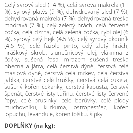
Celý syrový sleď (14 %), celá syrová makrela (11
%), syrový platýs (9 %), dehydrovaný sleď (7 %),
dehydrovaná makrela (7 %), dehydrovaná treska
modravá (7 %), celý zelený hrách, celá červená
čočka, celá cizrna, celá zelená čočka, rybí olej (6
%), syrový celý hejk (4,5 %), celý syrový okouník
(4,5 %), celé fazole pinto, celý žlutý hrách,
hráškový škrob, slunečnicový olej, vláknina z
čočky, sušená řasa, mrazem sušená treska
obecná a játra, celá čerstvá dýně, čerstvá celá
máslová dýně, čerstvá celá mrkev, celá čerstvá
jablka, čerstvé celé hrušky, čerstvá celá cuketa,
sušený kořen čekanky, čerstvá kapusta, čerstvý
špenát, čerstvé listy tuřínu, čerstvé listy červené
řepy, celé brusinky, celé borůvky, celé plody
muchovníku, kurkuma, ostropestřec, kořen
lopuchu, levandule, kořen ibišku, šípky.
DOPLŇKY (na kg):