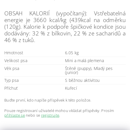
OBSAH KALORIÍ (vypočítaný): Vstřebatelná
energie je 3660 kcal/kg (439kcal na odměrku
(120g). Kalorie k podpoře špičkové kondice jsou
dodávány: 32 % z bílkovin, 22 % ze sacharidů a
46 % z tuků.
Hmotnost
6.05 kg
Velikost psa
Mini a malá plemena
Věk psa
Štěně (puppy), Mladý pes
(junior)
Typ psa
S běžnou aktivitou
Příchuť
Kuřecí
Buďte první, kdo napíše příspěvek k této položce.
Pouze registrovaní uživatelé mohou vkládat příspěvky. Prosím
přihlaste se
nebo se
registrujte
.