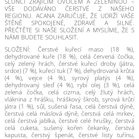
SLUNCI ZRAJÍCÍM OVOCEM A ZELENINOU –
VŠE DODÁVÁNO ČERSTVÉ Z NAŠEHO
REGIONU. ACANA ZARUČUJE, ŽE UDRŽÍ VAŠE
ŠTĚNĚ SPOKOJENÉ, ZDRAVÉ A SILNÉ.
PŘEČTĚTE SI NAŠE SLOŽENÍ A MYSLÍME, ŽE S
NÁMI BUDETE SOUHLASIT.
SLOŽENÍ: Čerstvé kuřecí maso (18 %),
dehydrované kuře (18 %), celá červená čočka,
celý zelený hrách, čerstvé kuřecí droby (játra,
srdce) (7 %), kuřecí tuk (7 %), dehydrovaná krůta
(4 %), vejce (4 %), syrový platýs (4 %),
dehydrovaný sleď (4 %), rybí olej (3 %), celá
zelená čočka, celá cizrna, celý žlutý hrách,
vláknina z hrášku, hráškový škrob, syrová krůtí
játra (1 %), sůl, sušená řasa, celá čerstvá dýně,
čerstvá celá máslová dýně, čerstvá celá mrkev,
celá čerstvá jablka, čerstvé celé hrušky, čerstvá
celá cuketa, sušený kořen čekanky, čerstvá
kapusta, čerstvý špenát, čerstvé listy tuřínu,