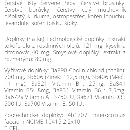
čerstvé listy červené řepy, čerstvé brusinky,
čerstvé borůvky, čerstvý celý muchovník
olšolistý, kurkuma, ostropestřec, kořen lopuchu,
levandule, kořen ibišku, šípky.
Doplňky (na kg) Technologické doplňky: Extrakt
tokoferolu z rostlinných olejů: 121 mg, kyselina
citronová: 40 mg. Smyslové doplňky: extrakt z
rozmarýnu: 80 mg.
Výživové doplňky: 3a890 Cholin chlorid (cholin):
700 mg, 3b606 (Zinek: 112,5 mg), 3b406 (Měď :
11 mg), 3a821 Vitamin B1: 25mg, 3a841
Vitamin B5: 8mg, 3a831 Vitamin B6 : 7,5mg,
3a672a Vitamin A : 3750 IU, 3a671 Vitamin D3 :
500 IU, 3a700 Vitamin E: 50 IU.
Zootechnické doplňky: 4b1707 Enterococcus
faecium NCIMB 10415 2,2x10
6 CFU.