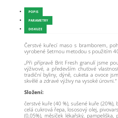
POPIS
PARAMETRY
DISKUZE
Čerstvé kuřecí maso s bramborem, poha
vyrobené šetrnou metodou s použitím 40
„Při přípravě Brit Fresh granulí jsme po
výživové, a především chuťové vlastnos
tradiční byliny, dýně, cuketa a ovoce j
skvělé a zdravé výživy na vysoké úrovni.“
Složení:
čerstvé kuře (40 %), sušené kuře (20%), 
celá cukrová řepa, lososový olej, pivovar
(0,05%), měsíček lékařský, pampeliška,