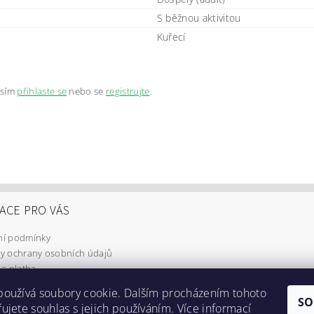
S běžnou aktivitou
Kuřecí
osím
přihlaste se
nebo se
registrujte
.
ACE PRO VÁS
í podmínky
y ochrany osobních údajů
a platba
používá soubory cookie. Dalším procházením tohoto
SO
ujete souhlas s jejich používáním. Více informací