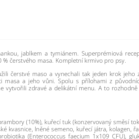
nkou, jablkem a tymiánem. Superprémiová recept
 % čerstvého masa. Kompletní krmivo pro psy.
užili čerstvé maso a vynechali tak jeden krok jeho
ti masa a jeho vůni. Spolu s přílohami z původníc
sme vytvořili zdravé a delikátní menu. A to rozhodn
brambory (10%), kuřecí tuk (konzervovaný směsí toko
ské kvasnice, lněné semeno, kuřecí játra, kolagen, řa
 probiotika (Enterococcus faecium 1x109 CFU), glu