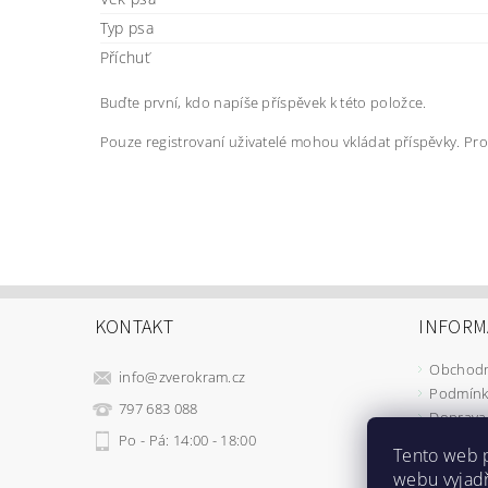
Typ psa
Příchuť
Buďte první, kdo napíše příspěvek k této položce.
Pouze registrovaní uživatelé mohou vkládat příspěvky. Pr
KONTAKT
INFORM
Obchodn
info
@
zverokram.cz
Podmínk
797 683 088
Doprava 
Po - Pá: 14:00 - 18:00
Tento web 
webu vyjadř