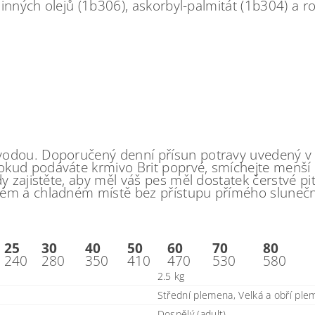
tlinných olejů (1b306), askorbyl-palmitát (1b304) a 
odou. Doporučený denní přísun potravy uvedený v k
okud podáváte krmivo Brit poprvé, smíchejte menš
y zajistěte, aby měl váš pes měl dostatek čerstvé pi
ém a chladném místě bez přístupu přímého sluneční
25
30
40
50
60
70
80
240
280
350
410
470
530
580
2.5 kg
Střední plemena, Velká a obří pl
Dospělý (adult)