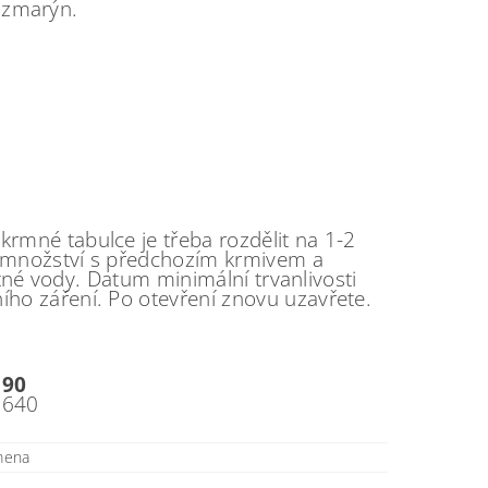
rozmarýn.
rmné tabulce je třeba rozdělit na 1-2
í množství s předchozím krmivem a
tné vody. Datum minimální trvanlivosti
ho záření. Po otevření znovu uzavřete.
90
640
emena