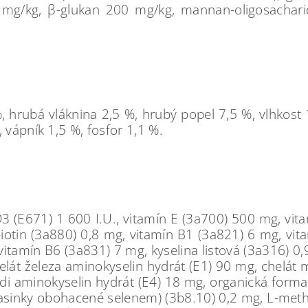
0 mg/kg, β-glukan 200 mg/kg, mannan-oligosachar
, hrubá vláknina 2,5 %, hrubý popel 7,5 %, vlhkos
 vápník 1,5 %, fosfor 1,1 %.
D3 (E671) 1 600 I.U., vitamín E (3a700) 500 mg, vit
iotin (3a880) 0,8 mg, vitamín B1 (3a821) 6 mg, vi
tamín B6 (3a831) 7 mg, kyselina listová (3a316) 0,
elát železa aminokyselin hydrát (E1) 90 mg, chelát
ědi aminokyselin hydrát (E4) 18 mg, organická form
vasinky obohacené selenem) (3b8.10) 0,2 mg, L-meth