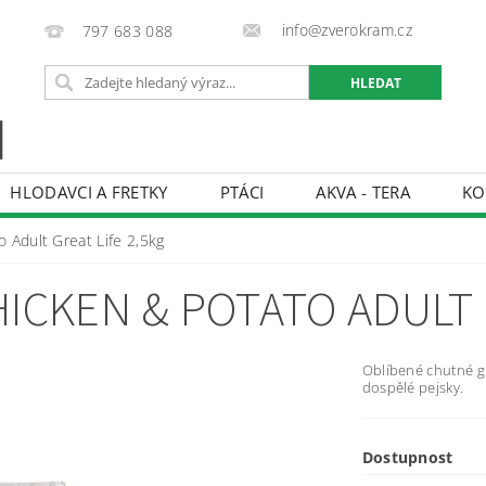
info@zverokram.cz
797 683 088
HLODAVCI A FRETKY
PTÁCI
AKVA - TERA
KO
BCHODNÍ PODMÍNKY
PODMÍNKY OCHRANY OSOBNÍCH 
 Adult Great Life 2,5kg
ICKEN & POTATO ADULT 
Oblíbené chutné g
dospělé pejsky.
Dostupnost