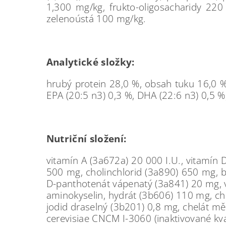
1,300 mg/kg, frukto-oligosacharidy 22
zelenoústá 100 mg/kg.
Analytické složky:
hrubý protein 28,0 %, obsah tuku 16,0 %
EPA (20:5 n3) 0,3 %, DHA (22:6 n3) 0,5 %,
Nutriční složení:
vitamín A (3a672a) 20 000 I.U., vitamín 
500 mg, cholinchlorid (3a890) 650 mg, b
D-panthotenát vápenatý (3a841) 20 mg, vi
aminokyselin, hydrát (3b606) 110 mg, ch
jodid draselný (3b201) 0,8 mg, chelát m
cerevisiae CNCM I-3060 (inaktivované k