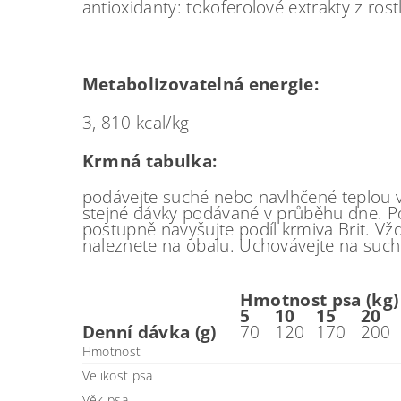
antioxidanty: tokoferolové extrakty z ros
Metabolizovatelná energie:
3, 810 kcal/kg
Krmná tabulka:
podávejte suché nebo navlhčené teplou v
stejné dávky podávané v průběhu dne. P
postupně navyšujte podíl krmiva Brit. Vžd
naleznete na obalu. Uchovávejte na such
Hmotnost psa (kg)
5
10
15
20
Denní dávka (g)
70
120
170
200
Hmotnost
Velikost psa
Věk psa