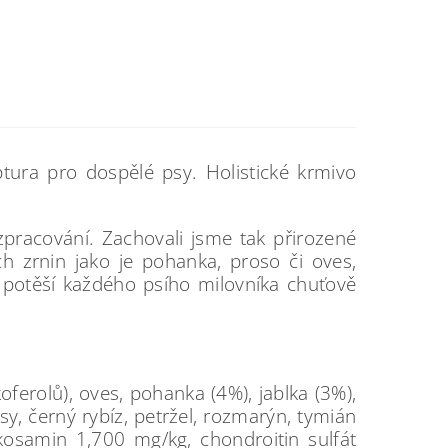
ura pro dospělé psy. Holistické krmivo
 zpracování. Zachovali jsme tak přirozené
h zrnin jako je pohanka, proso či oves,
ě potěší každého psího milovníka chuťově
ferolů), oves, pohanka (4%), jablka (3%),
sy, černý rybíz, petržel, rozmarýn, tymián
kosamin 1,700 mg/kg, chondroitin sulfát