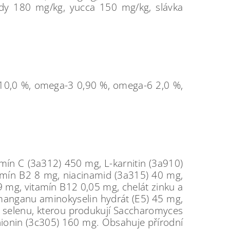
idy 180 mg/kg, yucca 150 mg/kg, slávka
t 10,0 %, omega-3 0,90 %, omega-6 2,0 %,
amín C (3a312) 450 mg, L-karnitin (3a910)
tamín B2 8 mg, niacinamid (3a315) 40 mg,
9 mg, vitamín B12 0,05 mg, chelát zinku a
 manganu aminokyselin hydrát (E5) 45 mg,
a selenu, kterou produkují Saccharomyces
ionin (3c305) 160 mg. Obsahuje přírodní