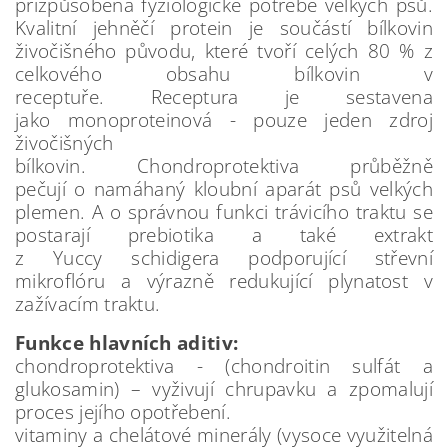
přizpůsobena fyziologické potřebě velkých psů.
Kvalitní jehněčí protein je součástí bílkovin
živočišného původu, které tvoří celých 80 % z
celkového obsahu bílkovin v
receptuře. Receptura je sestavena
jako monoproteinová - pouze jeden zdroj
živočišných
bílkovin. Chondroprotektiva průběžně
pečují o namáhaný kloubní aparát psů velkých
plemen. A o správnou funkci trávicího traktu se
postarají prebiotika a také extrakt
z Yuccy schidigera podporující střevní
mikroflóru a výrazně redukující plynatost v
zažívacím traktu.
Funkce hlavních aditiv:
chondroprotektiva - (chondroitin sulfát a
glukosamin) – vyživují chrupavku a zpomalují
proces jejího opotřebení.
vitaminy a chelátové minerály (vysoce využitelná