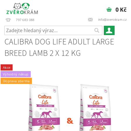
0 Kč
info@zverokram.cz
797 683 088
CALIBRA DOG LIFE ADULT LARGE
BREED LAMB 2 X 12 KG
Akce
Výhodný nákup
Doprava zdarma