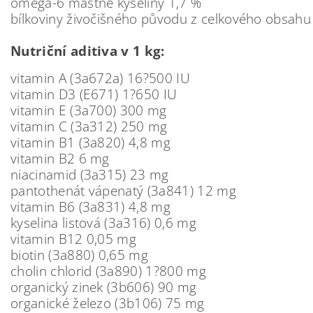
omega-6 mastné kyseliny 1,7 %
bílkoviny živočišného původu z celkového obsahu
Nutriční aditiva v 1 kg:
vitamin A (3a672a) 16?500 IU
vitamin D3 (E671) 1?650 IU
vitamin E (3a700) 300 mg
vitamin C (3a312) 250 mg
vitamin B1 (3a820) 4,8 mg
vitamin B2 6 mg
niacinamid (3a315) 23 mg
pantothenát vápenatý (3a841) 12 mg
vitamin B6 (3a831) 4,8 mg
kyselina listová (3a316) 0,6 mg
vitamin B12 0,05 mg
biotin (3a880) 0,65 mg
cholin chlorid (3a890) 1?800 mg
organický zinek (3b606) 90 mg
organické železo (3b106) 75 mg