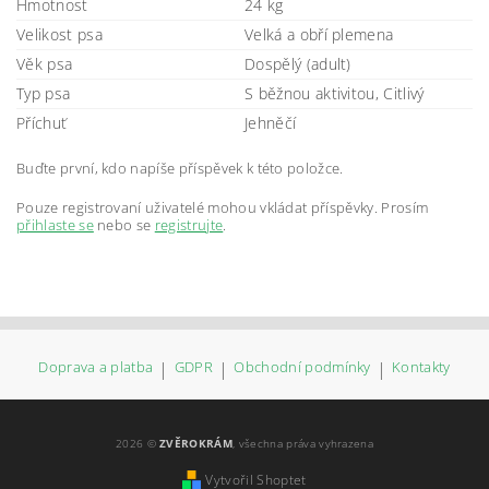
Hmotnost
24 kg
Velikost psa
Velká a obří plemena
Věk psa
Dospělý (adult)
Typ psa
S běžnou aktivitou, Citlivý
Příchuť
Jehněčí
Buďte první, kdo napíše příspěvek k této položce.
Pouze registrovaní uživatelé mohou vkládat příspěvky. Prosím
přihlaste se
nebo se
registrujte
.
Doprava a platba
|
GDPR
|
Obchodní podmínky
|
Kontakty
2026 ©
ZVĚROKRÁM
, všechna práva vyhrazena
Vytvořil Shoptet