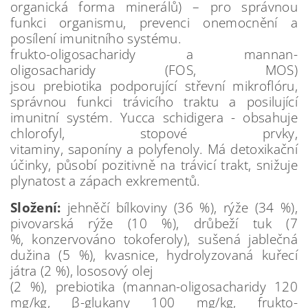
organická forma minerálů) – pro správnou
funkci organismu, prevenci onemocnění a
posílení imunitního systému.
frukto-oligosacharidy a mannan-
oligosacharidy (FOS, MOS)
jsou prebiotika podporující střevní mikroflóru,
správnou funkci trávicího traktu a posilující
imunitní systém. Yucca schidigera - obsahuje
chlorofyl, stopové prvky,
vitaminy, saponíny a polyfenoly. Má detoxikační
účinky, působí pozitivně na trávicí trakt, snižuje
plynatost a zápach exkrementů.
Složení:
jehněčí bílkoviny (36 %), rýže (34 %),
pivovarská rýže (10 %), drůbeží tuk (7
%, konzervováno tokoferoly), sušená jablečná
dužina (5 %), kvasnice, hydrolyzovaná kuřecí
játra (2 %), lososový olej
(2 %), prebiotika (mannan-oligosacharidy 120
mg/kg, β-glukany 100 mg/kg, frukto-