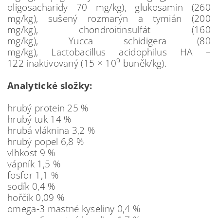
oligosacharidy 70 mg/kg), glukosamin (260
mg/kg), sušený rozmarýn a tymián (200
mg/kg), chondroitinsulfát (160
mg/kg), Yucca schidigera (80
mg/kg), Lactobacillus acidophilus HA –
9
122 inaktivovaný (15 × 10
buněk/kg).
Analytické složky:
hrubý protein 25 %
hrubý tuk 14 %
hrubá vláknina 3,2 %
hrubý popel 6,8 %
vlhkost 9 %
vápník 1,5 %
fosfor 1,1 %
sodík 0,4 %
hořčík 0,09 %
omega-3 mastné kyseliny 0,4 %