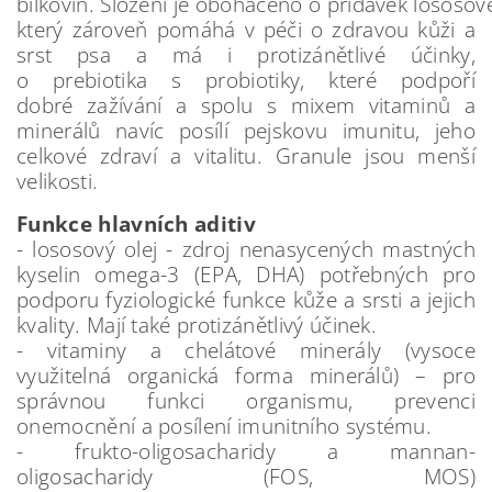
bílkovin. Složení je obohaceno o přídavek lososové
který zároveň pomáhá v péči o zdravou kůži a
srst psa a má i protizánětlivé účinky,
o prebiotika s probiotiky, které podpoří
dobré zažívání a spolu s mixem vitaminů a
minerálů navíc posílí pejskovu imunitu, jeho
celkové zdraví a vitalitu. Granule jsou menší
velikosti.
Funkce hlavních aditiv
- lososový olej - zdroj nenasycených mastných
kyselin omega-3 (EPA, DHA) potřebných pro
podporu fyziologické funkce kůže a srsti a jejich
kvality. Mají také protizánětlivý účinek.
- vitaminy a chelátové minerály (vysoce
využitelná organická forma minerálů) – pro
správnou funkci organismu, prevenci
onemocnění a posílení imunitního systému.
- frukto-oligosacharidy a mannan-
oligosacharidy (FOS, MOS)