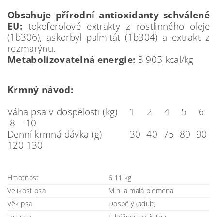
Obsahuje přírodní antioxidanty schválené
EU:
tokoferolové extrakty z rostlinného oleje
(1b306), askorbyl palmitát (1b304) a extrakt z
rozmarýnu.
Metabolizovatelná energie:
3 905 kcal/kg
Krmný návod:
Váha psa v dospělosti (kg) 1 2 4 5 6
8 10
Denní krmná dávka (g) 30 40 75 80 90
120 130
Hmotnost
6.11 kg
Velikost psa
Mini a malá plemena
Věk psa
Dospělý (adult)
Typ psa
S běžnou aktivitou