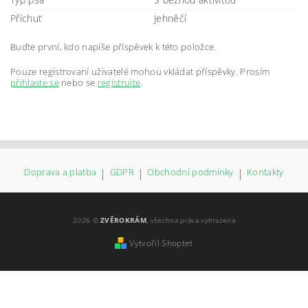
Příchuť
Jehněčí
Buďte první, kdo napíše příspěvek k této položce.
Pouze registrovaní uživatelé mohou vkládat příspěvky. Prosím
přihlaste se
nebo se
registrujte
.
Doprava a platba
|
GDPR
|
Obchodní podmínky
|
Kontakty
2026 ©
ZVĚROKRÁM
, všechna práva vyhrazena
Vytvořil Shoptet