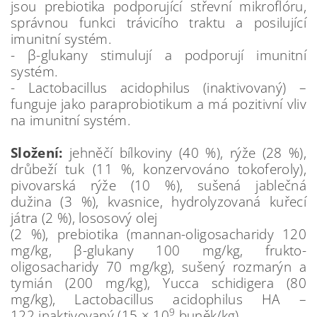
jsou prebiotika podporující střevní mikroflóru,
správnou funkci trávicího traktu a posilující
imunitní systém.
- β-glukany stimulují a podporují imunitní
systém.
- Lactobacillus acidophilus (inaktivovaný) –
funguje jako paraprobiotikum a má pozitivní vliv
na imunitní systém.
Složení:
jehněčí bílkoviny (40 %), rýže (28 %),
drůbeží tuk (11 %, konzervováno tokoferoly),
pivovarská rýže (10 %), sušená jablečná
dužina (3 %), kvasnice, hydrolyzovaná kuřecí
játra (2 %), lososový olej
(2 %), prebiotika (mannan-oligosacharidy 120
mg/kg, β-glukany 100 mg/kg, frukto-
oligosacharidy 70 mg/kg), sušený rozmarýn a
tymián (200 mg/kg), Yucca schidigera (80
mg/kg), Lactobacillus acidophilus HA –
9
122 inaktivovaný (15 × 10
buněk/kg).