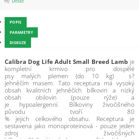
Dotaz
POPIS
PARAMETRY
DISKUZE
Calibra Dog Life Adult Small Breed Lamb
je
kompletní krmivo pro dospělé
psy malých plemen (do 10 kg) s?
jehněčím masem. Tato receptura má vysoký
obsah kvalitních jehněčích bílkovin a nízký
obsah obilovin (pouze rýže) a
je hypoalergenní. Bílkoviny živočišného
původu tvoří 80
% jejich celkového obsahu. Receptura je
sestavena jako monoproteinová - pouze jeden
zdroj živočišných