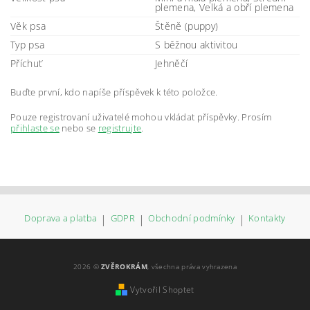
plemena, Velká a obří plemena
Věk psa
Štěně (puppy)
Typ psa
S běžnou aktivitou
Příchuť
Jehněčí
Buďte první, kdo napíše příspěvek k této položce.
Pouze registrovaní uživatelé mohou vkládat příspěvky. Prosím
přihlaste se
nebo se
registrujte
.
Doprava a platba
|
GDPR
|
Obchodní podmínky
|
Kontakty
2026 ©
ZVĚROKRÁM
, všechna práva vyhrazena
Vytvořil Shoptet