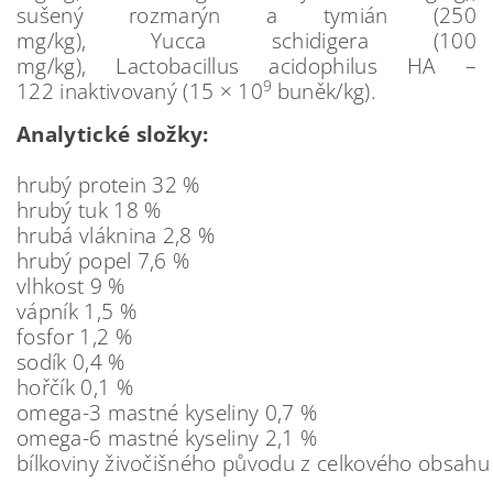
sušený rozmarýn a tymián (250
mg/kg), Yucca schidigera (100
mg/kg), Lactobacillus acidophilus HA –
9
122 inaktivovaný (15 × 10
buněk/kg).
Analytické složky:
hrubý protein 32 %
hrubý tuk 18 %
hrubá vláknina 2,8 %
hrubý popel 7,6 %
vlhkost 9 %
vápník 1,5 %
fosfor 1,2 %
sodík 0,4 %
hořčík 0,1 %
omega-3 mastné kyseliny 0,7 %
omega-6 mastné kyseliny 2,1 %
bílkoviny živočišného původu z celkového obsahu