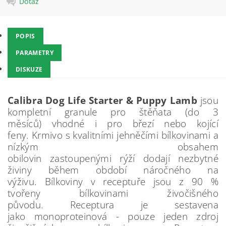
Dotaz
POPIS
PARAMETRY
DISKUZE
Calibra Dog Life Starter & Puppy Lamb
jsou
kompletní granule pro štěňata (do 3
měsíců) vhodné i pro březí nebo kojící
feny. Krmivo s kvalitními jehněčími bílkovinami a
nízkým obsahem
obilovin zastoupenými rýží dodají nezbytné
živiny během období náročného na
výživu. Bílkoviny v receptuře jsou z 90 %
tvořeny bílkovinami živočišného
původu. Receptura je sestavena
jako monoproteinová - pouze jeden zdroj