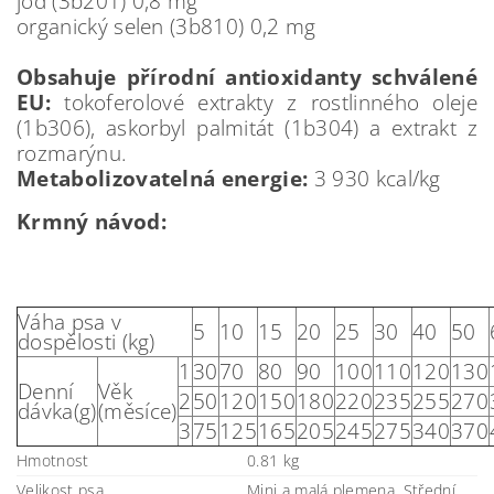
jód (3b201) 0,8 mg
organický selen (3b810) 0,2 mg
Obsahuje přírodní antioxidanty schválené
EU:
tokoferolové extrakty z rostlinného oleje
(1b306), askorbyl palmitát (1b304) a extrakt z
rozmarýnu.
Metabolizovatelná energie:
3 930 kcal/kg
Krmný návod:
Váha psa v
5
10
15
20
25
30
40
50
dospělosti (kg)
1
30
70
80
90
100
110
120
130
Denní
Věk
2
50
120
150
180
220
235
255
270
dávka(g)
(měsíce)
3
75
125
165
205
245
275
340
370
Hmotnost
0.81 kg
Velikost psa
Mini a malá plemena, Střední