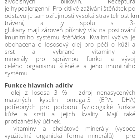
živočišných bílkovin. Receptura
je hypoalergenní. Pro citlivé zažívání štěňátek po
odstavu je samozřejmostí vysoká stravitelnost kr
trávení, a ty spolu s β-
glukany mají zároveň příznivý vliv na posilování
imunitního systému štěňátka. Kvalitní výživa je
obohacena o lososový olej pro péči o kůži a
srst a vybrané vitaminy a
minerály pro správnou funkci a vývoj
celého organismu štěněte a jeho imunitního
systému.
Funkce hlavních aditiv
- olej z lososa 3 % – zdroj nenasycených
mastných kyselin omega-3 (EPA, DHA)
potřebných pro podporu fyziologické funkce
kůže a srsti a jejich kvality. Mají také
protizánětlivý účinek.
- vitaminy a chelátové minerály (vysoce
využitelná organická forma minerálů) – pro