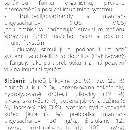
správnou funkci organismu, prevenci
onemocnění a posílení imunitního systému.
- frukto-oligosacharidy a mannan-
oligosacharidy (FOS, MOS)
jsou prebiotika podporující střevní mikroflóru,
správnou funkci trávicího traktu a posilující
imunitní systém.
- β-glukany stimulují a podporují imunitní
systém. Lactobacillus acidophilus (inaktivovaný)
– funguje jako paraprobiotikum a má pozitivní
vliv na imunitní systém.
Složení:
jehněčí bílkoviny (38 %), rýže (20 %),
drůbeží tuk (12 %, konzervováno tokoferoly),
hydrolyzované drůbeží bílkoviny (12 %),
pivovarská rýže (7 %), sušená jablečná dužina (3
%), lososový olej (3 %), kvasnice, hydrolyzovaná
kuřecí játra (2 %), prebiotika (mannan-
oligosacharidy 150 mg/kg, β-glukany 120
mg/kg, frukto-oligosacharidy 100 mg/kg),