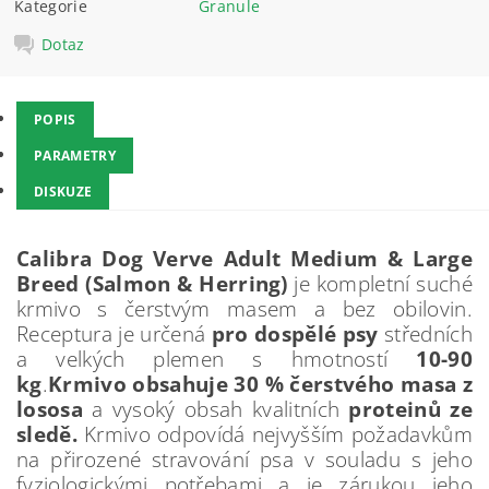
Kategorie
Granule
Dotaz
POPIS
PARAMETRY
DISKUZE
Calibra Dog Verve Adult Medium & Large
Breed (Salmon & Herring)
je kompletní suché
krmivo s čerstvým masem a bez obilovin.
Receptura je určená
pro dospělé psy
středních
a velkých plemen s hmotností
10-90
kg
.
Krmivo obsahuje 30 % čerstvého masa z
lososa
a vysoký obsah kvalitních
proteinů ze
sledě.
Krmivo odpovídá nejvyšším požadavkům
na přirozené stravování psa v souladu s jeho
fyziologickými potřebami a je zárukou jeho