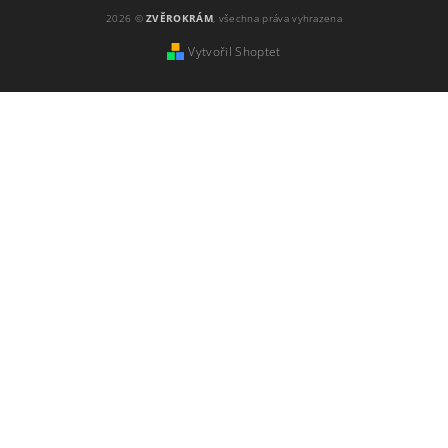
2026 ©
ZVĚROKRÁM
, všechna práva vyhrazena
Vytvořil Shoptet