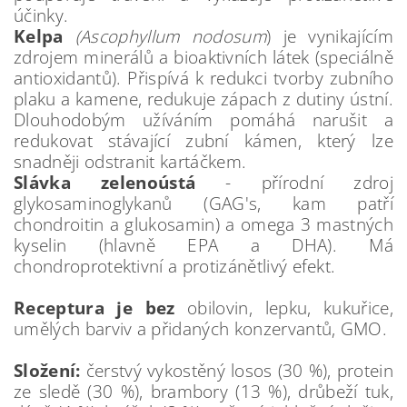
účinky.
Kelpa
(Ascophyllum nodosum
) je vynikajícím
zdrojem minerálů a bioaktivních látek (speciálně
antioxidantů). Přispívá k redukci tvorby zubního
plaku a kamene, redukuje zápach z dutiny ústní.
Dlouhodobým užíváním pomáhá narušit a
redukovat stávající zubní kámen, který lze
snadněji odstranit kartáčkem.
Slávka zelenoústá
- přírodní zdroj
glykosaminoglykanů (GAG's, kam patří
chondroitin a glukosamin) a omega 3 mastných
kyselin (hlavně EPA a DHA). Má
chondroprotektivní a protizánětlivý efekt.
Receptura je bez
obilovin, lepku, kukuřice,
umělých barviv a přidaných konzervantů, GMO.
Složení:
čerstvý vykostěný losos (30 %), protein
ze sledě (30 %), brambory (13 %), drůbeží tuk,