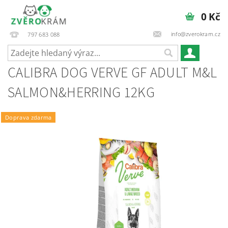
0 Kč
info@zverokram.cz
797 683 088
CALIBRA DOG VERVE GF ADULT M&L
SALMON&HERRING 12KG
Doprava zdarma