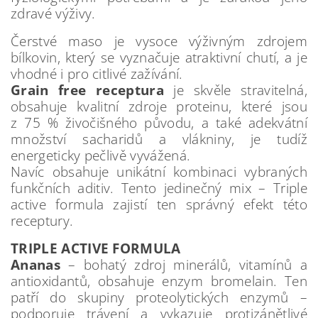
zdravé výživy.
Čerstvé maso je vysoce výživným zdrojem
bílkovin, který se vyznačuje atraktivní chutí, a je
vhodné i pro citlivé zažívání.
Grain free receptura
je skvěle stravitelná,
obsahuje kvalitní zdroje proteinu, které jsou
z 75 % živočišného původu, a také adekvátní
množství sacharidů a vlákniny, je tudíž
energeticky pečlivě vyvážená.
Navíc obsahuje unikátní kombinaci vybraných
funkčních aditiv. Tento jedinečný mix – Triple
active formula zajistí ten správný efekt této
receptury.
TRIPLE ACTIVE FORMULA
Ananas
– bohatý zdroj minerálů, vitamínů a
antioxidantů, obsahuje enzym bromelain. Ten
patří do skupiny proteolytických enzymů –
podporuje trávení a vykazuje protizánětlivé