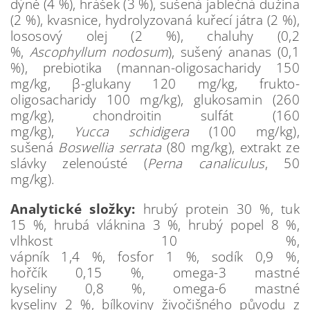
dýně (4 %), hrášek (3 %), sušená jablečná dužina
(2 %), kvasnice, hydrolyzovaná kuřecí játra (2 %),
lososový olej (2 %), chaluhy (0,2
%,
Ascophyllum
nodosum
), sušený ananas (0,1
%), prebiotika (mannan-oligosacharidy 150
mg/kg, β-glukany 120 mg/kg, frukto-
oligosacharidy 100 mg/kg), glukosamin (260
mg/kg), chondroitin sulfát (160
mg/kg),
Yucca
schidigera
(100 mg/kg),
sušená
Boswellia
serrata
(80 mg/kg), extrakt ze
slávky zelenoústé (
Perna
canaliculus
, 50
mg/kg).
Analytické složky:
hrubý protein 30 %, tuk
15 %, hrubá vláknina 3 %, hrubý popel 8 %,
vlhkost 10 %,
vápník 1,4 %, fosfor 1 %, sodík 0,9 %,
hořčík 0,15 %, omega-3 mastné
kyseliny 0,8 %, omega-6 mastné
kyseliny 2 %, bílkoviny živočišného původu z