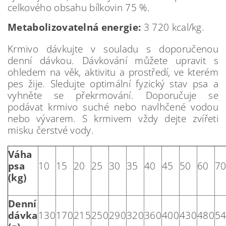
celkového obsahu bílkovin 75 %.
Metabolizovatelná
energie:
3 720 kcal/kg.
Krmivo dávkujte v souladu s doporučenou
denní dávkou. Dávkování můžete upravit s
ohledem na věk, aktivitu a prostředí, ve kterém
pes žije. Sledujte optimální fyzický stav psa a
vyhněte se překrmování. Doporučuje se
podávat krmivo suché nebo navlhčené vodou
nebo vývarem. S krmivem vždy dejte zvířeti
misku čerstvé vody.
Váha
psa
10
15
20
25
30
35
40
45
50
60
7
(kg)
Denní
dávka
130
170
215
250
290
320
360
400
430
480
5