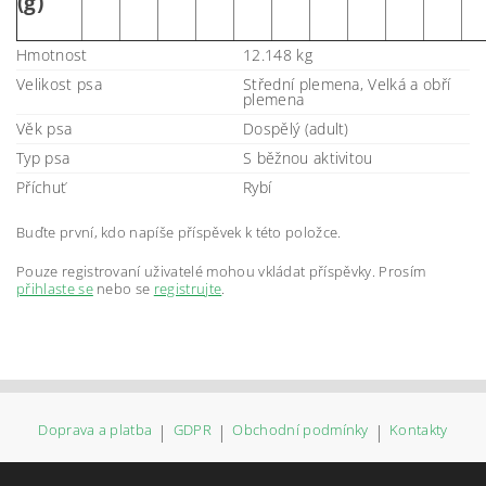
(g)
Hmotnost
12.148 kg
Velikost psa
Střední plemena, Velká a obří
plemena
Věk psa
Dospělý (adult)
Typ psa
S běžnou aktivitou
Příchuť
Rybí
Buďte první, kdo napíše příspěvek k této položce.
Pouze registrovaní uživatelé mohou vkládat příspěvky. Prosím
přihlaste se
nebo se
registrujte
.
Doprava a platba
|
GDPR
|
Obchodní podmínky
|
Kontakty