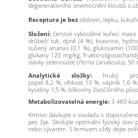
degenerativního onemocnění kloubů s úb
Receptura je bez
obilovin, lepku, kuku
Složení:
čerstvé vykostěné kuřecí maso 
drůbeží tuk, dýně (4 %), kvasnice, hydr
sušený ananas (0,1 %), glukosamin (10
glukany 120 mg/kg, frukto-oligosachari
slávky zelenoústé (
Perna
canaliculus
, 50
Analytické složky:
hrubý p
popel 8,2 %, vlhkost 10 %, vápník 1,6 
kyseliny 1,5 %, bílkoviny živočišného pů
Metabolizovatelná
energie:
3 480 kca
Krmivo dávkujte v souladu s doporučenou
pes žije. Sledujte optimální fyzický s
nebo vývarem. S krmivem vždy dejte zvíře