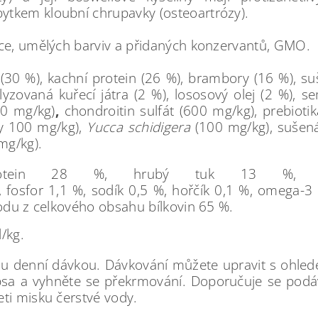
ytkem kloubní chrupavky (osteoartrózy).
řice, umělých barviv a přidaných konzervantů, GMO.
(30 %), kachní protein (26 %), brambory (16 %), suš
olyzovaná kuřecí játra (2 %), lososový olej (2 %), 
00 mg/kg)
,
chondroitin sulfát (600 mg/kg), prebiot
dy 100 mg/kg),
Yucca
schidigera
(100 mg/kg), suše
 mg/kg).
rotein 28 %, hrubý tuk 13 %, h
%, fosfor 1,1 %, sodík 0,5 %, hořčík 0,1 %, omega-
vodu z celkového obsahu bílkovin 65 %.
l/kg.
 denní dávkou. Dávkování můžete upravit s ohledem
tav psa a vyhněte se překrmování. Doporučuje se po
ti misku čerstvé vody.