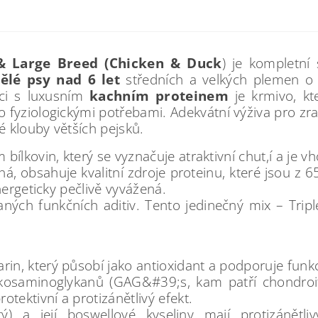
& Large Breed (Chicken & Duck
) je kompletn
ělé psy nad 6 let
středních a velkých plemen o
ci s luxusním
kachním proteinem
je krmivo, k
ho fyziologickými potřebami. Adekvátní výživa pro z
 klouby větších pejsků.
lkovin, který se vyznačuje atraktivní chut,í a je vho
lná, obsahuje kvalitní zdroje proteinu, které jsou z
nergeticky pečlivě vyvážená.
ých funkčních aditiv. Tento jedinečný mix – Triple
rin, který působí jako antioxidant a podporuje funkc
lykosaminoglykanů (GAG&#39;s, kam patří chondro
tektivní a protizánětlivý efekt.
tý) a její boswellové kyseliny mají protizánětl