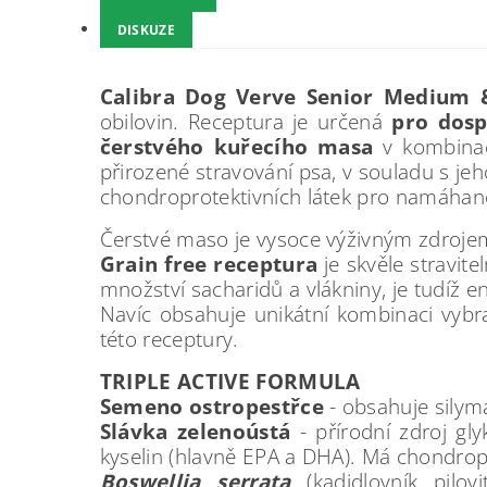
DISKUZE
Calibra Dog Verve Senior Medium 
obilovin. Receptura je určená
pro dosp
čerstvého kuřecího masa
v kombina
přirozené stravování psa, v souladu s je
chondroprotektivních látek pro namáhané
Čerstvé maso je vysoce výživným zdrojem bí
Grain free receptura
je skvěle stravite
množství sacharidů a vlákniny, je tudíž e
Navíc obsahuje unikátní kombinaci vybran
této receptury.
TRIPLE ACTIVE FORMULA
Semeno ostropestřce
- obsahuje silyma
Slávka zelenoústá
- přírodní zdroj g
kyselin (hlavně EPA a DHA). Má chondropro
Boswellia serrata
(kadidlovník pilovi