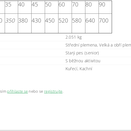
35
40
45
50
60
70
80
90
0
350
380
430
450
520
580
640
700
2.051 kg
Střední plemena, Velká a obří pl
Starý pes (senior)
S běžnou aktivitou
Kuřecí, Kachní
osím
přihlaste se
nebo se
registrujte
.