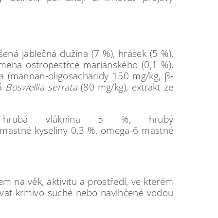
ená jablečná dužina (7 %), hrášek (5 %),
semena ostropestřce mariánského (0,1 %),
ika (mannan-oligosacharidy 150 mg/kg, β-
ná
Boswellia
serrata
(80 mg/kg), extrakt ze
rubá vláknina 5 %, hrubý
3 mastné kyseliny 0,3 %, omega-6 mastné
 na věk, aktivitu a prostředí, ve kterém
dávat krmivo suché nebo navlhčené vodou