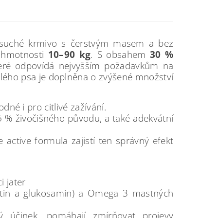
í suché krmivo s čerstvým masem a bez
 hmotnosti
10–90 kg
. S obsahem
30 %
teré odpovídá nejvyšším požadavkům na
ralého psa je doplněna o zvýšené množství
dné i pro citlivé zažívání.
 65 % živočišného původu, a také adekvátní
 active formula zajistí ten správný efekt
i jater
itin a glukosamin) a Omega 3 mastných
ivý účinek, pomáhají zmírňovat projevy