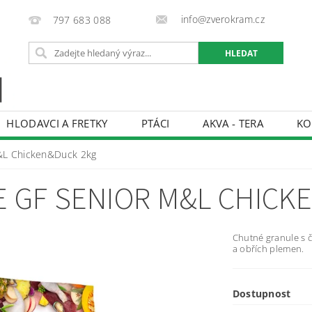
info@zverokram.cz
797 683 088
HLODAVCI A FRETKY
PTÁCI
AKVA - TERA
KO
BCHODNÍ PODMÍNKY
PODMÍNKY OCHRANY OSOBNÍCH 
M&L Chicken&Duck 2kg
E GF SENIOR M&L CHICK
Chutné granule s č
a obřích plemen.
Dostupnost