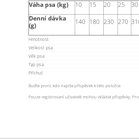
Váha psa (kg)
10
15
20
25
30
Denní dávka
140
180
230
270
31
(g)
Hmotnost
Velikost psa
Věk psa
Typ psa
Příchuť
Buďte první, kdo napíše příspěvek k této položce.
Pouze registrovaní uživatelé mohou vkládat příspěvky. Pr