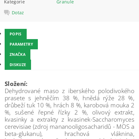
Kategorie
Granule
Dotaz
POPIS
PARAMETRY
ZNAČKA
DISKUZE
Složení:
Dehydrované maso z iberského polodivokého
prasete s jehněčím 38 %, hnědá rýže 28 %,
drůbeží tuk 10 %, hrách 8 %, karobová mouka 2
%, sušené řepné řízky 2 %, olivový extrakt,
kvasinky a extrakty z kvasinek-Saccharomyces
cerevisiae (zdroj mananooligosacharidů - MOS a
beta-glukanu), hrachová vláknina,