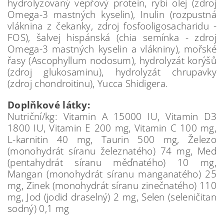
hydrolyzovaný vepřový protein, rybí olej (zdroj
Omega-3 mastných kyselin), Inulin (rozpustná
vláknina z čekanky, zdroj fosfooligosacharidu -
FOS), šalvej hispánská (chia semínka - zdroj
Omega-3 mastných kyselin a vlákniny), mořské
řasy (Ascophyllum nodosum), hydrolyzát korýšů
(zdroj glukosaminu), hydrolyzát chrupavky
(zdroj chondroitinu), Yucca Shidigera.
Doplňkové látky:
Nutriční/kg: Vitamin A 15000 IU, Vitamin D3
1800 IU, Vitamin E 200 mg, Vitamin C 100 mg,
L-karnitin 40 mg, Taurin 500 mg, Železo
(monohydrát síranu železnatého) 74 mg, Med
(pentahydrát síranu měďnatého) 10 mg,
Mangan (monohydrát síranu manganatého) 25
mg, Zinek (monohydrát síranu zinečnatého) 110
mg, Jod (jodid draselný) 2 mg, Selen (seleničitan
sodný) 0,1 mg