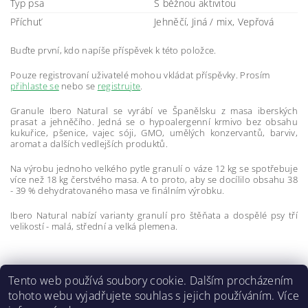
Typ psa
S běžnou aktivitou
Příchuť
Jehněčí, Jiná / mix, Vepřová
Buďte první, kdo napíše příspěvek k této položce.
Pouze registrovaní uživatelé mohou vkládat příspěvky. Prosím
přihlaste se
nebo se
registrujte
.
Granule Ibero Natural se vyrábí ve Španělsku z masa iberských
prasat a jehněčího. Jedná se o hypoalergenní krmivo bez obsahu
kukuřice, pšenice, vajec sóji, GMO, umělých konzervantů, barviv,
aromat a dalších vedlejších produktů.
Na výrobu jednoho velkého pytle granulí o váze 12 kg se spotřebuje
více než 18 kg čerstvého masa. A to proto, aby se docílilo obsahu 38
- 39 % dehydratovaného masa ve finálním výrobku.
Ibero Natural nabízí varianty granulí pro štěňata a dospělé psy tří
velikostí - malá, střední a velká plemena.
Tento web používá soubory cookie. Dalším procházením
tohoto webu vyjadřujete souhlas s jejich používáním. Více