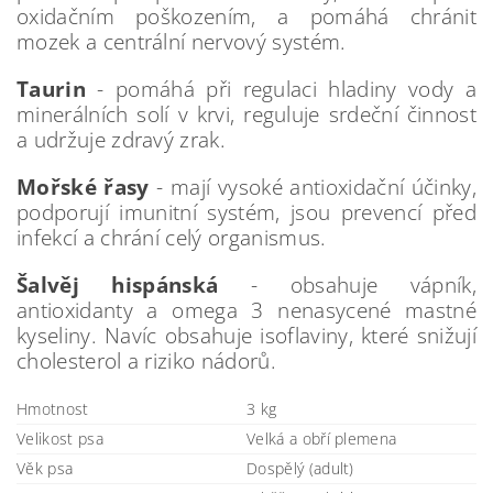
oxidačním poškozením, a pomáhá chránit
mozek a centrální nervový systém.
Taurin
- pomáhá při regulaci hladiny vody a
minerálních solí v krvi, reguluje srdeční činnost
a udržuje zdravý zrak.
Mořské řasy
- mají vysoké antioxidační účinky,
podporují imunitní systém, jsou prevencí před
infekcí a chrání celý organismus.
Šalvěj hispánská
- obsahuje vápník,
antioxidanty a omega 3 nenasycené mastné
kyseliny. Navíc obsahuje isoflaviny, které snižují
cholesterol a riziko nádorů.
Hmotnost
3 kg
Velikost psa
Velká a obří plemena
Věk psa
Dospělý (adult)