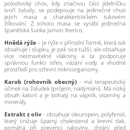
polodivoký chov, kdy značnou část jídelníčku
tvoří žaludy, se podepisuje na jedinečné chuti
jejich masa a charakteristickém tukovém
žilkování. Z tohoto masa se vyrábí jedinečná
španělská šunka Jamon Iberico.
Hnědá rýže
– je rýže v přírodní formě, která tak
obsahuje i slupku, je pak sice tužší, ale obsahuje
více nestravitelné vlákniny a ta podporuje
správnou funkci střev, vázání vody a vhodné
prostředí pro střevní mikroorganismy.
Karob (rohovník obecný)
- má terapeutický
účinek na žaludek (průjem, nadýmání). Má nízký
obsah kalorií a je bohatý na vápník, vitamíny a
minerály.
Extrakt z oliv
- obsahuje oleuropein, polyfenol,
který snižuje špatný cholesterol a krevní tlak,
pomáhá při prevenci rakoviny, chrání před