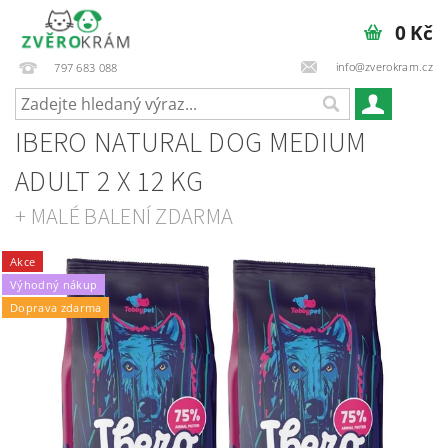
0 Kč
info@zverokram.cz
797 683 088
IBERO NATURAL DOG MEDIUM
ADULT 2 X 12 KG
+ MALÉ BALENÍ ZDARMA
Akce
Výhodný nákup
Doprava zdarma