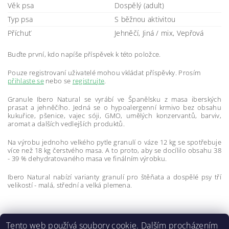
Věk psa
Dospělý (adult)
Typ psa
S běžnou aktivitou
Příchuť
Jehněčí, Jiná / mix, Vepřová
Buďte první, kdo napíše příspěvek k této položce.
Pouze registrovaní uživatelé mohou vkládat příspěvky. Prosím
přihlaste se
nebo se
registrujte
.
Granule Ibero Natural se vyrábí ve Španělsku z masa iberských
prasat a jehněčího. Jedná se o hypoalergenní krmivo bez obsahu
kukuřice, pšenice, vajec sóji, GMO, umělých konzervantů, barviv,
aromat a dalších vedlejších produktů.
Na výrobu jednoho velkého pytle granulí o váze 12 kg se spotřebuje
více než 18 kg čerstvého masa. A to proto, aby se docílilo obsahu 38
- 39 % dehydratovaného masa ve finálním výrobku.
Ibero Natural nabízí varianty granulí pro štěňata a dospělé psy tří
velikostí - malá, střední a velká plemena.
Tento web používá soubory cookie. Dalším procházením