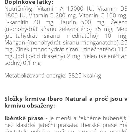
Doplňkové látky:
Nutriční/kg: Vitamin A 15000 IU, Vitamin D3
1800 IU, Vitamin E 200 mg, Vitamin C 100 mg,
L-karnitin 40 mg, Taurin 500 mg, Železo
(monohydrát síranu železnatého) 75 mg, Med
(pentahydrát síranu měďnatého) 10 mg,
Mangan (monohydrát síranu manganatého) 25
mg, Zinek (monohydrát síranu zinečnatého) 110
mg, Jod (jodid draselný) 2 mg, Selen (seleničitan
sodný) 0,1 mg
Metabolizovaná energie: 3825 Kcal/kg
Složky krmiva Ibero Natural a proč jsou v
krmivu obsaženy:
Ibérské prase
- je menší a řekněme hubenější
než klasická jateční prasata. Iberské prase má
dostatek pohybu, což se projeví na vysoké