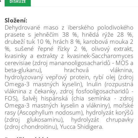
DISKUZE
Složení:
Dehydrované maso z iberského polodivokého
prasete s jehněčím 38 %, hnědá rýže 28 %,
drubeží tuk 10 %, hrách 8 %, karobová mouka 2
%, sušené řepné řízky 2 %, olivový extrakt,
kvasinky a extrakty z kvasinek-Saccharomyces
cerevisiae (zdroj mananooligosacharidů - MOS a
beta-glukanu), hrachová vláknina,
hydrolyzovaný vepřový protein, rybí olej (zdroj
Omega-3 mastných kyselin), Inulin (rozpustná
vláknina z čekanky, zdroj fosfooligosacharidů -
FOS), šalvěj hispánská (chia semínka - zdroj
Omega-3 mastných kyselin a vlákniny), mořské
rasy (Ascophyllum nodosum), hydrolyzát korýšů
(zdroj glukosaminu), hydrolyzát chrupavky
(zdroj chondroitinu), Yucca Shidigera.