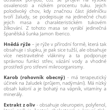
osvalenosti a nízkém procentu tuku. Jejich
polodivoký chov, kdy značnou část jídelníčku
tvoří žaludy, se podepisuje na jedinečné chuti
jejich masa a charakteristickém tukovém
žilkování. Z tohoto masa se vyrábí jedinečná
španělská šunka Jamon Iberico.
Hnědá rýže
– je rýže v přírodní formě, která tak
obsahuje i slupku, je pak sice tužší, ale obsahuje
více nestravitelné vlákniny a ta podporuje
správnou funkci střev, vázání vody a vhodné
prostředí pro střevní mikroorganismy.
Karob (rohovník obecný)
- má terapeutický
účinek na žaludek (průjem, nadýmání). Má nízký
obsah kalorií a je bohatý na vápník, vitamíny a
minerály.
Extrakt z oliv
- obsahuje oleuropein, polyfenol,