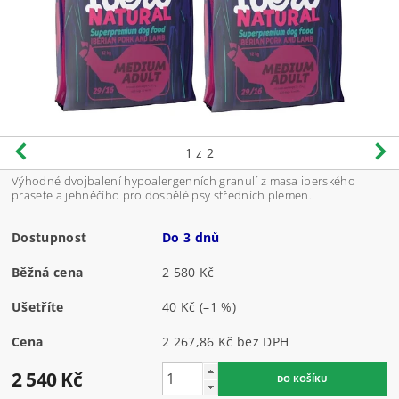
1
z 2
Výhodné dvojbalení hypoalergenních granulí z masa iberského
prasete a jehněčího pro dospělé psy středních plemen.
Dostupnost
Do 3 dnů
Běžná cena
2 580 Kč
Ušetříte
40 Kč
(–1 %)
Cena
2 267,86 Kč bez DPH
2 540 Kč