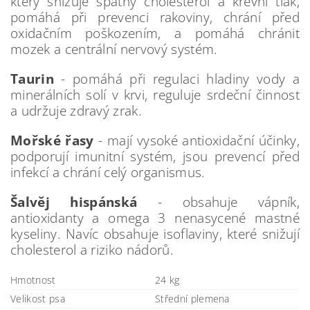
který snižuje špatný cholesterol a krevní tlak,
pomáhá při prevenci rakoviny, chrání před
oxidačním poškozením, a pomáhá chránit
mozek a centrální nervový systém.
Taurin
- pomáhá při regulaci hladiny vody a
minerálních solí v krvi, reguluje srdeční činnost
a udržuje zdravý zrak.
Mořské řasy
- mají vysoké antioxidační účinky,
podporují imunitní systém, jsou prevencí před
infekcí a chrání celý organismus.
Šalvěj hispánská
- obsahuje vápník,
antioxidanty a omega 3 nenasycené mastné
kyseliny. Navíc obsahuje isoflaviny, které snižují
cholesterol a riziko nádorů.
Hmotnost
24 kg
Velikost psa
Střední plemena