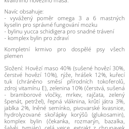
kvalitního hovězího masa.
Navíc obsahuje:
- vyvážený poměr omega 3 a 6 mastných
kyselin pro správné fungování mozku
- bylinu yucca schidigera pro snadné trávení
- komplex bylin pro zdraví
Kompletní krmivo pro dospělé psy všech
plemen
Složení: Hovězí maso 40% (sušené hovězí 30%,
čerstvé hovězí 10%), rýže, hrášek 12%, kuřecí
tuk (chráněno směsí přírodních tokoferolů,
zdroj vitamínu E), zelenina 10% (čerstvá, sušená
- bramborové vločky, mrkev, rajčata, zelený
špenát, petržel), řepná vláknina, krůtí játra 3%,
jablka 2%, lněné semínko, pivovarské kvasnice,
hydrolyzované skořápky korýšů (glukosamin),
komplex bylin (čekanka, rozmarýn, bazalka,
šalvěj, tymián), celá vejce, extrakt z chrupavek