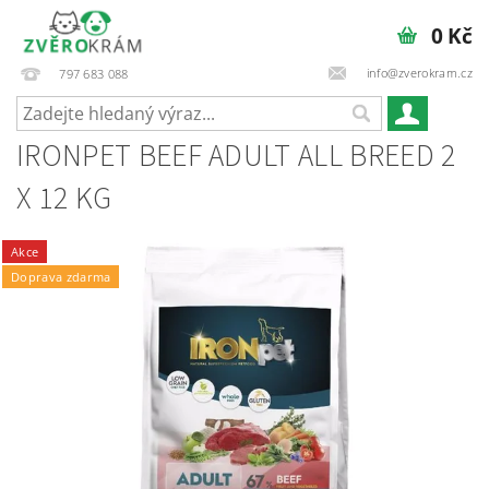
0 Kč
info@zverokram.cz
797 683 088
IRONPET BEEF ADULT ALL BREED 2
X 12 KG
Akce
Doprava zdarma