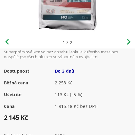
1
z 2
Superprémiové krmivo bez obsahu lepku a kuřecího masa pro
dospělé psy všech plemen ve výhodném dvojbalení.
Dostupnost
Do 3 dnů
Běžná cena
2 258 Kč
Ušetříte
113 Kč
(–5 %)
Cena
1 915,18 Kč bez DPH
2 145 Kč