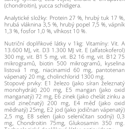
(chondroitin), yucca schidigera.
Analytické složky: Protein 27 %, hrubý tuk 17 %,
hrubá vláknina 3,5 %, hrubý popel 7,5 %, vápník
1,3 %, fosfor 1,0 %, vlhkost 10 %.
Nutriční doplňkové látky v 1kg: Vitamíny: Vit. A
13.600 MJ, vit. D3 1.300 MJ vit. E (alfatokoferol)
300 mg, vit. B1 5 mg, vit. B2 16 mg, vit. B12 75
mikrogramů, biotin 500 mikrogramů, kyselina
listová 1 mg, niacinamid 60 mg, pantotenan
vápenatý 20 mg, cholinchlorid 1300 mg.
Stopové prvky: E1 železo (jako síran železnatý
monohydrát) 200 mg, E5 mangan (jako oxid
manganatý) 72 mg, E6 zinek (jako chelát zinku a
oxid zinečnatý) 200 mg, E4 měď (jako oxid
měďnatý) 25mg, E2 jod (jako jodičnan vápenatý)
2,5 mg, E8 selen (jako seleničitan sodný) 0,3
mg, Chondroitin 75mg, Glukosamin 350 mg.