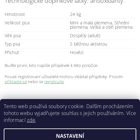
Technologické doplňkové látky: antioxidanty.
Hmotnost
24 kg
Velikost psa
Mini a malá plemena, Střední
plemena, Velká a obří plemena
Věk psa
Dospělý (adult)
Typ psa
S běžnou aktivitou
Příchuť
Hovězí
Buďte první, kdo napíše příspěvek k této položce.
Pouze registrovaní uživatelé mohou vkládat příspěvky. Prosím
přihlaste se
nebo se
registrujte
.
Tento web používá soubory cookie. Dalším procházením
tohoto webu vyjadřujete souhlas s jejich používáním. Více
informací
zde
.
Doprava a platba
|
GDPR
|
Obchodní podmínky
|
Kontakty
NASTAVENÍ