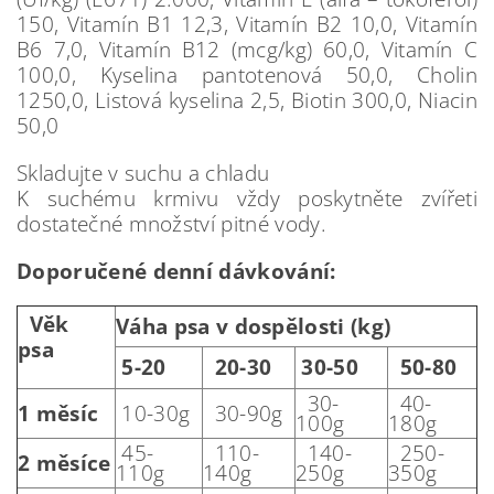
150, Vitamín B1 12,3, Vitamín B2 10,0, Vitamín
B6 7,0, Vitamín B12 (mcg/kg) 60,0, Vitamín C
100,0, Kyselina pantotenová 50,0, Cholin
1250,0, Listová kyselina 2,5, Biotin 300,0, Niacin
50,0
Skladujte v suchu a chladu
K suchému krmivu vždy poskytněte zvířeti
dostatečné množství pitné vody.
Doporučené denní dávkování:
Věk
Váha psa v dospělosti (kg)
psa
5-20
20-30
30-50
50-80
30-
40-
1 měsíc
10-30g
30-90g
100g
180g
45-
110-
140-
250-
2 měsíce
110g
140g
250g
350g