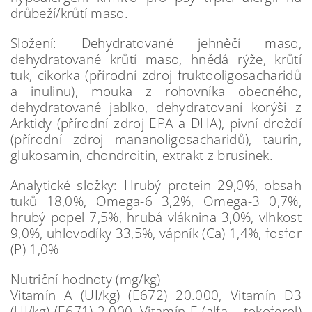
drůbeží/krůtí maso.
Složení: Dehydratované jehněčí maso,
dehydratované krůtí maso, hnědá rýže, krůtí
tuk, cikorka (přírodní zdroj fruktooligosacharidů
a inulinu), mouka z rohovníka obecného,
dehydratované jablko, dehydratovaní korýši z
Arktidy (přírodní zdroj EPA a DHA), pivní droždí
(přírodní zdroj mananoligosacharidů), taurin,
glukosamin, chondroitin, extrakt z brusinek.
Analytické složky: Hrubý protein 29,0%, obsah
tuků 18,0%, Omega-6 3,2%, Omega-3 0,7%,
hrubý popel 7,5%, hrubá vláknina 3,0%, vlhkost
9,0%, uhlovodíky 33,5%, vápník (Ca) 1,4%, fosfor
(P) 1,0%
Nutriční hodnoty (mg/kg)
Vitamín A (UI/kg) (E672) 20.000, Vitamín D3
(UI/kg) (E671) 2.000, Vitamín E (alfa – tokoferol)