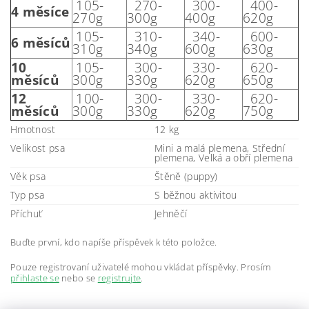
105-
270-
300-
400-
4 měsíce
270g
300g
400g
620g
105-
310-
340-
600-
6 měsíců
310g
340g
600g
630g
10
105-
300-
330-
620-
měsíců
300g
330g
620g
650g
12
100-
300-
330-
620-
měsíců
300g
330g
620g
750g
Hmotnost
12 kg
Velikost psa
Mini a malá plemena, Střední
plemena, Velká a obří plemena
Věk psa
Štěně (puppy)
Typ psa
S běžnou aktivitou
Příchuť
Jehněčí
Buďte první, kdo napíše příspěvek k této položce.
Pouze registrovaní uživatelé mohou vkládat příspěvky. Prosím
přihlaste se
nebo se
registrujte
.