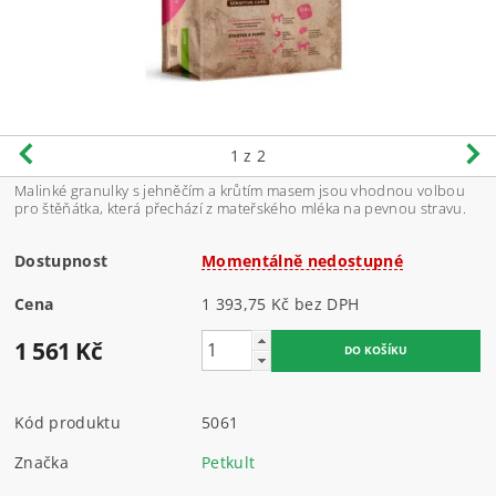
1
z 2
Malinké granulky s jehněčím a krůtím masem jsou vhodnou volbou
pro štěňátka, která přechází z mateřského mléka na pevnou stravu.
Dostupnost
Momentálně nedostupné
Cena
1 393,75 Kč bez DPH
1 561 Kč
Kód produktu
5061
Značka
Petkult