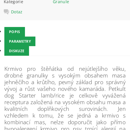
Kategorie
Granule
Dotaz
POPIS
PARAMETRY
DISKUZE
Krmivo pro štěňátka od nejútlejšího věku,
drobné granulky s vysokým obsahem masa
jehněčího a krůtího, pevný základ pro správný
vývoj a růst vašeho nového kamaráda. Petkult
dog Starter lamb/rice je celkově vyvážená
receptura založená na vysokém obsahu masa a
kvalitních doplňkových surovinách. Jen
vzhledem k tomu, že se jedná a krmivo s
kombinací mas, nelze doporučit jako přímo
hypoalergení krmivo pro psy trpící alergií na