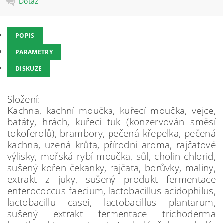
Dotaz
POPIS
PARAMETRY
DISKUZE
Složení:
Kachna, kachní moučka, kuřecí moučka, vejce,
batáty, hrách, kuřecí tuk (konzervován směsí
tokoferolů), brambory, pečená křepelka, pečená
kachna, uzená krůta, přírodní aroma, rajčatové
výlisky, mořská rybí moučka, sůl, cholin chlorid,
sušený kořen čekanky, rajčata, borůvky, maliny,
extrakt z juky, sušený produkt fermentace
enterococcus faecium, lactobacillus acidophilus,
lactobacillu casei, lactobacillus plantarum,
sušený extrakt fermentace trichoderma