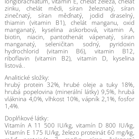
longibrachiatum, vitamin E, chelát železa, chelát
zinku, chelát mědi, síran železnatý, síran
zinečnatý, síran měďnatý, jodid draselný,
thiamin (vitamin B1), chelát manganu, oxid
manganatý, kyselina askorbová, vitamin A,
biotin, niacin, pantothenát vápenatý, síran
manganatý, seleničitan sodný, pyridoxin
hydrochlorid (vitamin B6), vitamin B12,
riboflavin (vitamin B2), vitamin D, kyselina
listová..
Analitické složky:
hrubý protein 32%, hrubé oleje a tuky 18%,
hrubá popelovina (minerální látky) 9,5%, hrubá
vláknina 4,0%, vlhkost 10%, vápník 2,1%, fosfor
1,4%.
Doplňkové látky:
Vitamín A 11 500 IU/kg, vitamín D 800 IU/kg,
Vitamín E 175 IU/kg, železo proteinát 60 mg/kg,