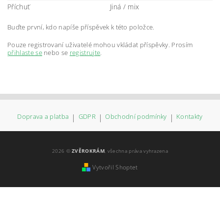
Příchuť
Jiná / mix
Buďte první, kdo napíše příspěvek k této položce.
Pouze registrovaní uživatelé mohou vkládat příspěvky. Prosím
přihlaste se
nebo se
registrujte
.
Doprava a platba
|
GDPR
|
Obchodní podmínky
|
Kontakty
2026 ©
ZVĚROKRÁM
, všechna práva vyhrazena
Vytvořil Shoptet