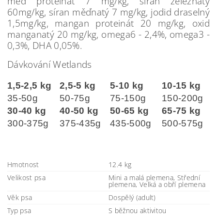
měď proteinát 7 mg/kg, síran železnatý
60mg/kg, síran měďnatý 7 mg/kg, jodid draselný
1,5mg/kg, mangan proteinát 20 mg/kg, oxid
manganatý 20 mg/kg, omega6 - 2,4%, omega3 -
0,3%, DHA 0,05%.
Dávkování Wetlands
1,5-2,5 kg
2,5-5 kg
5-10 kg
10-15 kg
35-50g
50-75g
75-150g
150-200g
30-40 kg
40-50 kg
50-65 kg
65-75 kg
300-375g
375-435g
435-500g
500-575g
Hmotnost
12.4 kg
Velikost psa
Mini a malá plemena, Střední
plemena, Velká a obří plemena
Věk psa
Dospělý (adult)
Typ psa
S běžnou aktivitou