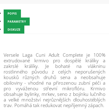
POPIS
PARAMETRY
DISKUZE
Versele Laga Cuni Adult Complete je 100%
extrudované krmivo pro dospělé králíky a
zakrslé králíky. Je bohaté na vlákninu
rostlinného původu z celých neporušených
kousků různých druhů sena a neobsahuje
obiloviny - vhodné na přirozenou zubní péči a
pro vyváženou střevní mikroflóru. Krmivo
obsahuje bylinky, mrkev, seno z bojínku lučního
a velké množství nejrůznějších dlouhostéblých
trav. Pomáhá tak redukovat nepříjemný zápach.