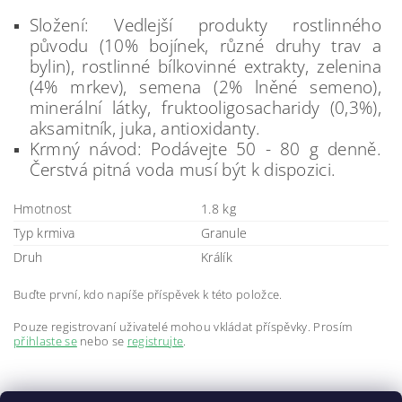
Složení: Vedlejší produkty rostlinného
původu (10% bojínek, různé druhy trav a
bylin), rostlinné bílkovinné extrakty, zelenina
(4% mrkev), semena (2% lněné semeno),
minerální látky, fruktooligosacharidy (0,3%),
aksamitník, juka, antioxidanty.
Krmný návod: Podávejte 50 - 80 g denně.
Čerstvá pitná voda musí být k dispozici.
Hmotnost
1.8 kg
Typ krmiva
Granule
Druh
Králík
Buďte první, kdo napíše příspěvek k této položce.
Pouze registrovaní uživatelé mohou vkládat příspěvky. Prosím
přihlaste se
nebo se
registrujte
.