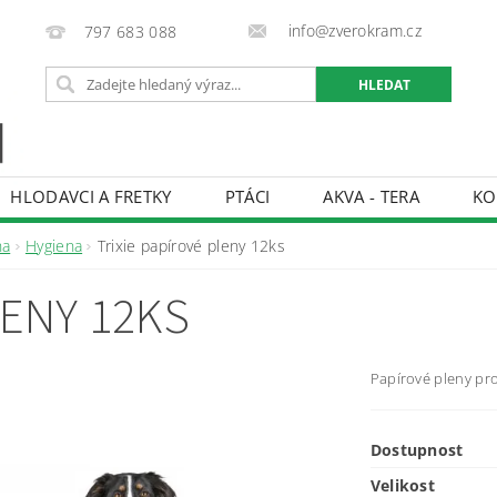
info@zverokram.cz
797 683 088
HLODAVCI A FRETKY
PTÁCI
AKVA - TERA
KO
BCHODNÍ PODMÍNKY
PODMÍNKY OCHRANY OSOBNÍCH 
na
Hygiena
Trixie papírové pleny 12ks
LENY 12KS
Papírové pleny pr
Dostupnost
Velikost