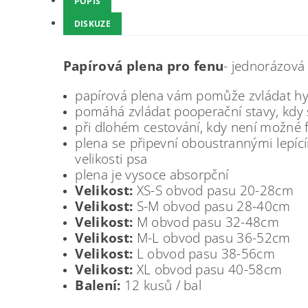
POPIS
DISKUZE
Papírová plena pro fenu
- jednorázová
papírová plena vám pomůže zvládat hygi
pomáhá zvládat pooperační stavy, kdy
při dlohém cestování, kdy není možné 
plena se připevní oboustrannými lepící
velikosti psa
plena je vysoce absorpční
Velikost:
XS-S obvod pasu 20-28cm
Velikost:
S-M obvod pasu 28-40cm
Velikost:
M obvod pasu 32-48cm
Velikost:
M-L obvod pasu 36-52cm
Velikost:
L obvod pasu 38-56cm
Velikost:
XL obvod pasu 40-58cm
Balení:
12 kusů / bal