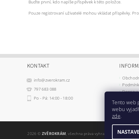
Buďte první, kdo napíše příspěvek k této položce.
Pouze registrovaní uživatelé mohou vkládat příspěvky. Pr
KONTAKT
INFORM
Obchodn
info
@
zverokram.cz
Podmínk
797 683 088
Doprava 
Po - Pá: 14:00 - 18:00
Tento web 
webu vyjadř
zde
.
NASTAVE
2026 ©
ZVĚROKRÁM
, všechna práva vyhrazena