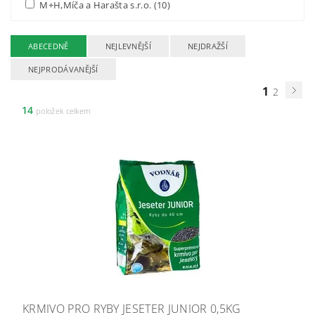
M+H,Míča a Harašta s.r.o.
(10)
ABECEDNĚ
NEJLEVNĚJŠÍ
NEJDRAŽŠÍ
NEJPRODÁVANĚJŠÍ
1
2
14
položek celkem
KRMIVO PRO RYBY JESETER JUNIOR 0,5KG