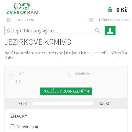
0 Kč
info@zverokram.cz
797 683 088
JEZÍRKOVÉ KRMIVO
Nabídka krmiv pro jezírkové ryby jako jsou karasi, jeseteři, koi kapři a
další.
AKCE
NOVINKA
TIP
POLOŽEK K ZOBRAZENÍ:
14
78
Kč
824
Kč
FILTR PODLE PARAMETRŮ, VLASTNOSTÍ A VÝROBCŮ
ZNAČKY
Darwin's
(4)