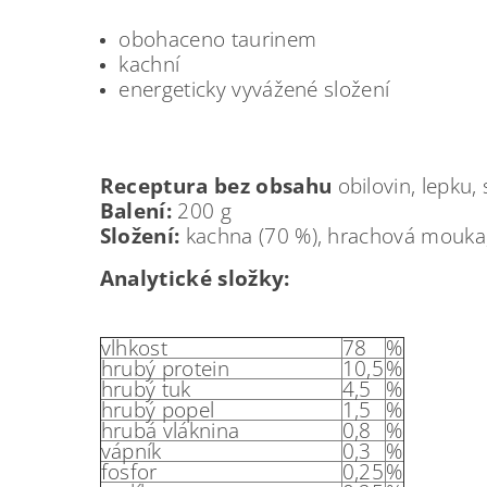
obohaceno taurinem
kachní
energeticky vyvážené složení
Receptura bez obsahu
obilovin, lepku,
Balení:
200 g
Složení:
kachna (70 %), hrachová mouka, lo
Analytické složky:
vlhkost
78
%
hrubý protein
10,5
%
hrubý tuk
4,5
%
hrubý popel
1,5
%
hrubá vláknina
0,8
%
vápník
0,3
%
fosfor
0,25
%