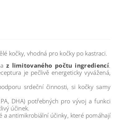
ělé kočky, vhodná pro kočky po kastraci.
na
z limitovaného počtu ingrediencí
.
eceptura je pečlivě energeticky vyvážená,
podporu srdeční činnosti, si kočky samy
PA, DHA) potřebných pro vývoj a funkci
livý účinek.
é a antimikrobiální účinky, které pomáhají