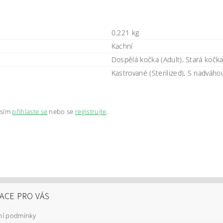
0.221 kg
Kachní
Dospělá kočka (Adult), Stará kočka
Kastrované (Sterilized), S nadváho
osím
přihlaste se
nebo se
registrujte
.
ACE PRO VÁS
í podmínky