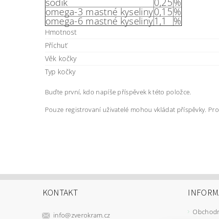
sodík
0,25
%
omega-3 mastné kyseliny
0,15
%
omega-6 mastné kyseliny
1,1
%
Hmotnost
Příchuť
Věk kočky
Typ kočky
Buďte první, kdo napíše příspěvek k této položce.
Pouze registrovaní uživatelé mohou vkládat příspěvky. Pr
KONTAKT
INFORM
Obchodn
info
@
zverokram.cz