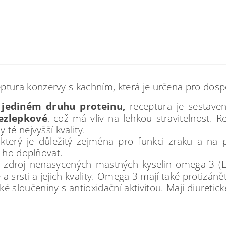
ptura konzervy s kachním, která je určena pro dosp
jediném druhu proteinu,
receptura je sestave
ezlepkové
, což má vliv na lehkou stravitelnost. R
té nejvyšší kvality.
 který je důležitý zejména pro funkci zraku a na 
m ho doplňovat.
 zdroj nenasycených mastných kyselin omega-3 (E
 srsti a jejich kvality. Omega 3 mají také protizánět
é sloučeniny s antioxidační aktivitou. Mají diuretick