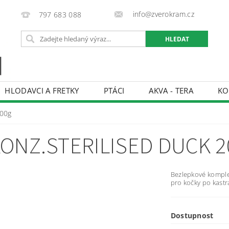
info@zverokram.cz
797 683 088
HLODAVCI A FRETKY
PTÁCI
AKVA - TERA
KO
BCHODNÍ PODMÍNKY
PODMÍNKY OCHRANY OSOBNÍCH 
200g
KONZ.STERILISED DUCK 
Bezlepkové komple
pro kočky po kastra
Dostupnost