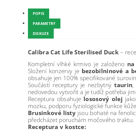
POPIS
PARAMETRY
DISKUZE
Calibra Cat Life
Sterilised Duck
– rece
Kompletní vlhké krmivo je založeno
na 
Složení konzervy je
bezobilninové a b
obsahuje jen 100% specifikované suroviny 
Součástí receptury je nezbytný
taurin
,
nedovedou vytvořit a je tudíž potřeba ji
Receptura obsahuje
lo
sosový olej
jako
mozku, podporu fyziologické funkce kůže a
Brusinkové listy
jsou bohaté na fenolick
předcházet poruchám močového traktu.
Receptura v kostce: