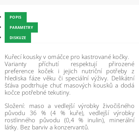
POPIS
PARAMETRY
DISKUZE
Kuřecí kousky v omáčce pro kastrované kočky.
Varianty příchutí respektují přirozené
preference koček i jejich nutriční potřeby z
hlediska fáze věku či speciální výživy. Delikátní
šťáva podtrhuje chuť masových kousků a dodá
kočce potřebné tekutiny.
Složení: maso a vedlejší výrobky živočišného
původu 36 % (4 % kuře), vedlejší výrobky
rostlinného původu (0,4 % inulin), minerální
látky. Bez barviv a konzervantů.