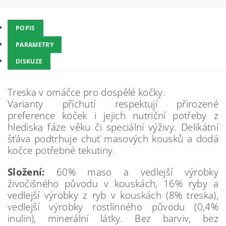
POPIS
PARAMETRY
DISKUZE
Treska v omáčce pro dospělé kočky.
Varianty příchutí respektují přirozené
preference koček i jejich nutriční potřeby z
hlediska fáze věku či speciální výživy. Delikátní
šťáva podtrhuje chuť masových kousků a dodá
kočce potřebné tekutiny.
Složení:
60% maso a vedlejší výrobky
živočišného původu v kouskách, 16% ryby a
vedlejší výrobky z ryb v kouskách (8% treska),
vedlejší výrobky rostlinného původu (0,4%
inulin), minerální látky. Bez barviv, bez