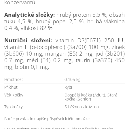
konzervantů.
Analytické složky:
hrubý protein 8,5 %, obsah
tuku 4,5 %, hrubý popel 2,5 %, hrubá vláknina
0,4 %, vlhkost 82 %.
Nutriční složení:
vitamin D3(E671) 250 IU,
vitamin E (α-tocopherol) (3a700) 100 mg, zinek
(3b606) 10 mg, mangan (E5) 2 mg, jod (3b201)
0,7 mg, měď (E4) 0,2 mg, taurin (3a370) 450
mg, biotin 0,1 mg.
Hmotnost
0.105 kg
Příchuť
Rybí
Věk kočky
Dospělá kočka (Adult), Stará
kočka (Senior)
Typ kočky
S běžnou aktivitou
Buďte první, kdo napíše příspěvek k této položce.