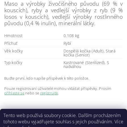
Maso a výrobky živočišného původu (69 % v
kouscích), ryby a vedlejší výrobky z ryb (9 %
losos v kouscích), vedlejší výrobky rostlinného
původu (0,4 % inulin), minerální látky.
Hmotnost
0.108 kg
Příchuť
Rybí
Věk kočky
Dospělá kočka (Adult), Stará
kočka (Senior)
Typ kočky
Kastrované (Sterilized), S
nadváhou
Buďte první, kdo napíše příspěvek k této položce.
Pouze registrovaní uživatelé mohou vkládat příspěvky. Prosím
přihlaste se
nebo se
registrujte
.
Tento web používá soubory cookie. Dalším procházením
tohoto webu vyjadřujete souhlas s jejich používáním. Více