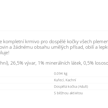
 je kompletní krmivo pro dospělé kočky všech plem
in a žádnému obsahu umělých přísad, obilí a lepku 
iluje!
í), 26,5% vývar, 1% minerálních látek, 0,5% lososo
0.094 kg
Kuřecí, Kachní
Dospělá kočka (Adult)
S běžnou aktivitou