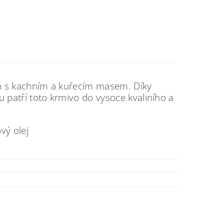
en s kachním a kuřecím masem. Díky
patří toto krmivo do vysoce kvaliního a
vý olej