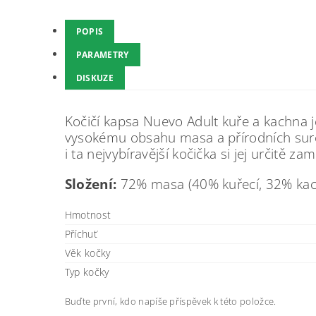
POPIS
PARAMETRY
DISKUZE
Kočičí kapsa Nuevo Adult kuře a kachna
vysokému obsahu masa a přírodních surov
i ta nejvybíravější kočička si jej určitě zam
Složení:
72% masa (40% kuřecí, 32% kachn
Hmotnost
Příchuť
Věk kočky
Typ kočky
Buďte první, kdo napíše příspěvek k této položce.