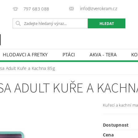
info@zverokram.cz
797 683 088
HLODAVCI A FRETKY
PTÁCI
AKVA - TERA
KO
BCHODNÍ PODMÍNKY
PODMÍNKY OCHRANY OSOBNÍCH 
sa Adult Kuře a Kachna 85g
A ADULT KUŘE A KACHN
Kuřecí a kachní ma
Dostupnost
Cena