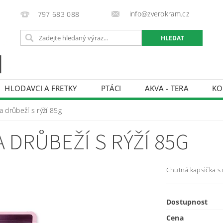
info@zverokram.cz
797 683 088
HLODAVCI A FRETKY
PTÁCI
AKVA - TERA
KO
BCHODNÍ PODMÍNKY
PODMÍNKY OCHRANY OSOBNÍCH 
 drůbeží s rýží 85g
 DRŮBEŽÍ S RÝŽÍ 85G
Chutná kapsička s
Dostupnost
Cena