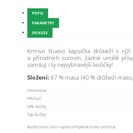
POPIS
PARAMETRY
DISKUZE
Krmivo Nuevo kapsička drůbeží s rýží
a přírodních surovin, žádné umělé přísa
zamilují i ty nejvybíravější kočičky!
Složení:
67 % masa (40 % drůbeží maso, 2
Hmotnost
Příchuť
Věk kočky
Typ kočky
Buďte první, kdo napíše příspěvek k této položce.