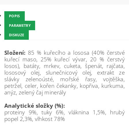
POPIS
PARAMETRY
DISKUZE
Složení:
85 % kuřecího a lososa (40% čerstvé
kuřecí maso, 25% kuřecí vývar, 20 % čerstvý
losos), batáty, mrkev, cuketa, špenát, rajčata,
lososový olej, slunečnicový olej, extrakt ze
slávky zelenoústé, mořské řasy, vojtěška,
petržel, celer, kořen čekanky, kopřiva, kurkuma,
anýz, zelený čaj minerály
Analytické složky (%):
proteiny 9%, tuky 6%, vláknina 1,5%, hrubý
popel 2,3%, vlhkost 78%