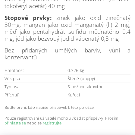
tokoferyl acetát) 40 mg
Stopové prvky:
zinek jako oxid zinečnatý
30mg, mangan jako oxid manganatý (ll) 2 mg,
měď jako pentahydrát sulfidu měďnatého 0,4
mg, jód jako bezvodý jodid vápenatý 0,3 mg
Bez přidaných umělých barviv, vůní a
konzervantů
Hmotnost
0.326 kg
Věk psa
Štěně (puppy)
Typ psa
S běžnou aktivitou
Příchuť
Kuřecí
Buďte první, kdo napíše příspěvek k této položce.
Pouze registrovaní uživatelé mohou vkládat příspěvky. Prosím
přihlaste se
nebo se
registrujte
.