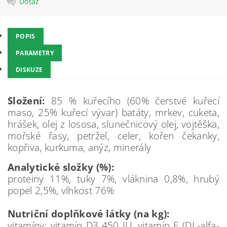
Dotaz
POPIS
PARAMETRY
DISKUZE
Složení:
85 % kuřecího (60% čerstvé kuřecí
maso, 25% kuřecí vývar) batáty, mrkev, cuketa,
hrášek, olej z lososa, slunečnicový olej, vojtěška,
mořské řasy, petržel, celer, kořen čekanky,
kopřiva, kurkuma, anýz, minerály
Analytické složky (%):
proteiny 11%, tuky 7%, vláknina 0,8%, hrubý
popel 2,5%, vlhkost 76%
Nutriční doplňkové látky (na kg):
vitamíny: vitamín D3 450 IU, vitamín E (DL-alfa-