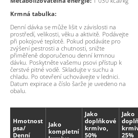
Metabolizovatelná energie:
1 030 kcal/kg
Krmná tabulka:
Denní dávka se může lišit v závislosti na
prostředí, velikosti, věku a aktivitě. Podávejte
při pokojové teplotě. Pokud podáváte pro
zvýšení pestrosti a chutnosti, snižte
přiměřeně doporučenou denní krmnou
dávku. Poskytněte vašemu psovi přístup k
čerstvé pitné vodě. Skladujte v suchu a
chladu. Po otevření uchovávejte v lednici.
Datum expirace a číslo šarže je uvedeno na
obalu.
Jako
Jako
Hmotnost
doplňkové
dopl
Jako
psa/
krmivo,
krmi
kompletní
Denní
50%
25%