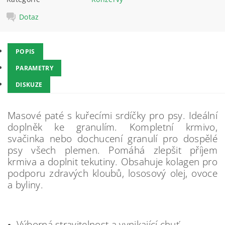
Dotaz
POPIS
PARAMETRY
DISKUZE
Masové paté s kuřecími srdíčky pro psy. Ideální
doplněk ke granulím. Kompletní krmivo,
svačinka nebo dochucení granulí pro dospělé
psy všech plemen. Pomáhá zlepšit příjem
krmiva a doplnit tekutiny. Obsahuje kolagen pro
podporu zdravých kloubů, lososový olej, ovoce
a byliny.
Výborná stravitelnost a vynikající chuť