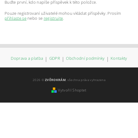
Buďte první, kdo napíše příspěvek k této položce.
Pouze registrovaní uživatelé mohou vkládat příspěvky. Prosím
přihlaste se
nebo se
registrujte
.
Doprava a platba
|
GDPR
|
Obchodní podmínky
|
Kontakty
2026 ©
ZVĚROKRÁM
, všechna práva vyhrazena
Vytvořil Shoptet