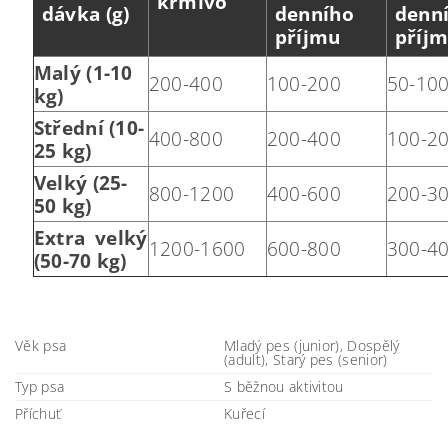
krmivo
dávka (g)
denního
denn
příjmu
příj
Malý (1-10
200-400
100-200
50-10
kg)
Střední (10-
400-800
200-400
100-2
25 kg)
Velký (25-
800-1200
400-600
200-3
50 kg)
Extra velký
1200-1600
600-800
300-4
(50-70 kg)
Věk psa
Mladý pes (junior), Dospělý
(adult), Starý pes (senior)
Typ psa
S běžnou aktivitou
Příchuť
Kuřecí