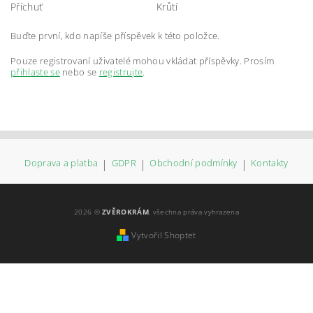
Příchuť
Krůtí
Buďte první, kdo napíše příspěvek k této položce.
Pouze registrovaní uživatelé mohou vkládat příspěvky. Prosím
přihlaste se
nebo se
registrujte
.
Doprava a platba
|
GDPR
|
Obchodní podmínky
|
Kontakty
2026 ©
ZVĚROKRÁM
, všechna práva vyhrazena
Vytvořil Shoptet