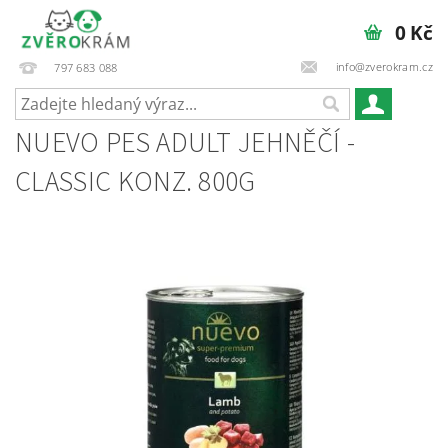
0 Kč
info@zverokram.cz
797 683 088
NUEVO PES ADULT JEHNĚČÍ -
CLASSIC KONZ. 800G