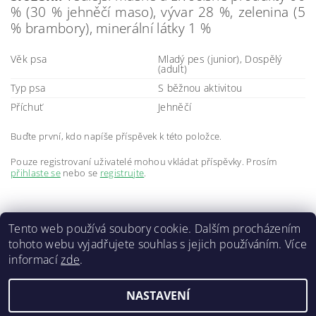
% (30 % jehněčí maso), vývar 28 %, zelenina (5
% brambory), minerální látky 1 %
Věk psa
Mladý pes (junior), Dospělý
(adult)
Typ psa
S běžnou aktivitou
Příchuť
Jehněčí
Buďte první, kdo napíše příspěvek k této položce.
Pouze registrovaní uživatelé mohou vkládat příspěvky. Prosím
přihlaste se
nebo se
registrujte
.
Tento web používá soubory cookie. Dalším procházením
tohoto webu vyjadřujete souhlas s jejich používáním. Více
informací
zde
.
Doprava a platba
|
GDPR
|
Obchodní podmínky
|
Kontakty
NASTAVENÍ
2026 ©
ZVĚROKRÁM
, všechna práva vyhrazena