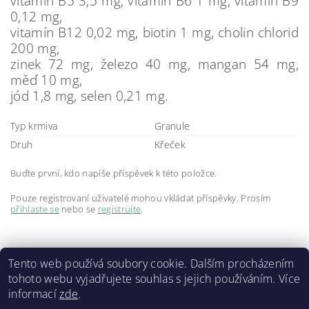
vitamín B5 3,5 mg, vitamín B6 1 mg, vitamín B9
0,12 mg,
vitamín B12 0,02 mg, biotin 1 mg, cholin chlorid
200 mg,
zinek 72 mg, železo 40 mg, mangan 54 mg,
měď 10 mg,
jód 1,8 mg, selen 0,21 mg.
Typ krmiva
Granule
Druh
Křeček
Buďte první, kdo napíše příspěvek k této položce.
Pouze registrovaní uživatelé mohou vkládat příspěvky. Prosím
přihlaste se
nebo se
registrujte
.
Tento web používá soubory cookie. Dalším procházením
tohoto webu vyjadřujete souhlas s jejich používáním. Více
informací
zde
.
Doprava a platba
|
GDPR
|
Obchodní podmínky
|
Kontakty