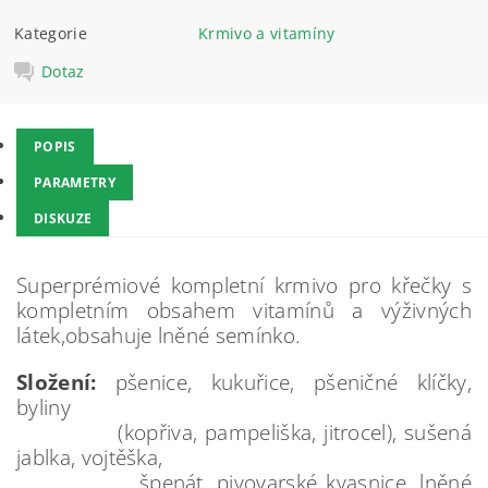
Kategorie
Krmivo a vitamíny
Dotaz
POPIS
PARAMETRY
DISKUZE
Superprémiové kompletní krmivo pro křečky s
kompletním obsahem vitamínů a výživných
látek,obsahuje lněné semínko.
Složení:
pšenice, kukuřice, pšeničné klíčky,
byliny
(kopřiva, pampeliška, jitrocel), sušená
jablka, vojtěška,
špenát, pivovarské kvasnice, lněné