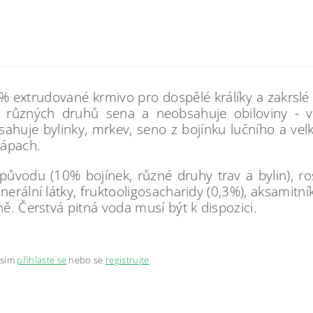
 extrudované krmivo pro dospělé králíky a zakrslé k
 různých druhů sena a neobsahuje obiloviny - v
sahuje bylinky, mrkev, seno z bojínku lučního a vel
zápach.
 původu (10% bojínek, různé druhy trav a bylin), ros
ální látky, fruktooligosacharidy (0,3%), aksamitník,
. Čerstvá pitná voda musí být k dispozici.
osím
přihlaste se
nebo se
registrujte
.