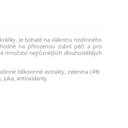
rálíky. Je bohaté na vlákninu rostlinného
hodné na přirozenou zubní péči a pro
ké množství nejrůznějších dlouhostéblých
tlinné bílkovinné extrakty, zelenina (4%
 juka, antioxidanty.