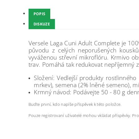
POPIS
DISKUZE
Versele Laga Cuni Adult Complete je 100%
původu z celých neporušených kousků
vyváženou střevní mikroflóru. Krmivo ob
trav. Pomáhá tak redukovat nepříjemný 
Složení: Vedlejší produkty rostlinného
mrkev), semena (2% lněné semeno), miner
Krmný návod: Podávejte 50 - 80 g denně
Buďte první, kdo napíše příspěvek k této položce.
Pouze registrovaní uživatelé mohou vkládat příspěvky. Pr