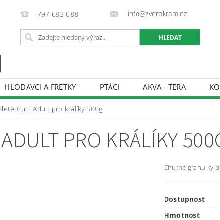
info@zverokram.cz
797 683 088
HLODAVCI A FRETKY
PTÁCI
AKVA - TERA
KO
BCHODNÍ PODMÍNKY
PODMÍNKY OCHRANY OSOBNÍCH 
ete Cuni Adult pro králíky 500g
 ADULT PRO KRÁLÍKY 500
Chutné granulky pr
Dostupnost
Hmotnost