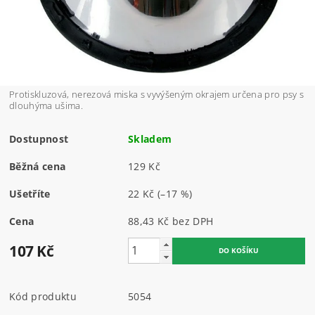
Protiskluzová, nerezová miska s vyvýšeným okrajem určena pro psy s
dlouhýma ušima.
Dostupnost
Skladem
Běžná cena
129 Kč
Ušetříte
22 Kč
(–17 %)
Cena
88,43 Kč bez DPH
107 Kč
Kód produktu
5054