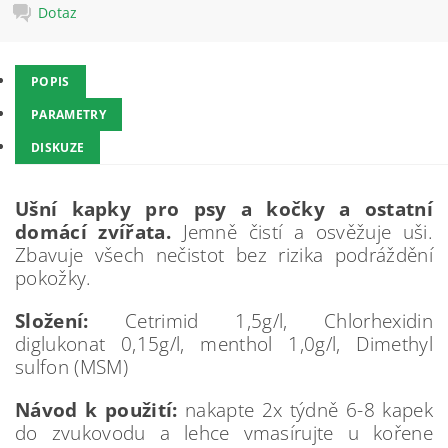
Dotaz
POPIS
PARAMETRY
DISKUZE
Ušní kapky pro psy a kočky a ostatní
domácí zvířata.
Jemně čistí a osvěžuje uši.
Zbavuje všech nečistot bez rizika podráždění
pokožky.
Složení:
Cetrimid 1,5g/l, Chlorhexidin
diglukonat 0,15g/l, menthol 1,0g/l, Dimethyl
sulfon (MSM)
Návod k použití:
nakapte 2x týdně 6-8 kapek
do zvukovodu a lehce vmasírujte u kořene